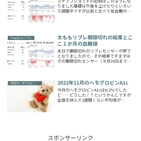
スナップショットの記録はこのようにな
りました基礎は午後を上げたりといろい
ろ調整中ですが以前と比べて低血糖の回
数が増えた気がいたします……それから
夜中のリブレセンサーの値は低めなよう
な？もし低めで計測されていたら、今回
の推定A1cは当てになり...
太ももリブレ期限切れの結果とこ
FreeStyleリブレ
こ１か月の血糖値
本日で期限切れのリブレセンサーが終了
となりましたので、その結果ですまずは
その期限切れセンサー（９月30日まで）
を使用し続けた２週間の結果は以下の画
像ようになりました！前回の期限ギリギ
リまでのセンサーの結果と比べると推定
A1cが下がりましたが...
2022年11月のヘモグロビンA1c
今月のヘモグロビンA1c
今月のヘモグロビンA1cは8.2％でした
ど……どうした！？というかんじですが
生理を挟んで2週間くらい平均値が
200mg/dLという日が続いておりました💦
そのせいなのかはわかりませんが最近は
本当に高めですね主治医からはこのくら
いはまだ全然大丈...
スポンサーリンク