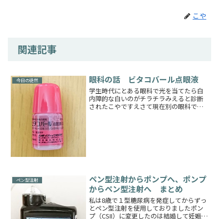
こや
関連記事
眼科の話 ビタコバール点眼液
今日の徒然
学生時代にとある眼科で光を当てたら白
内障的な白いのがチラチラみえると診断
されたこやですえさて現在別の眼科で診
てもらっておりますが毎回特に眼底検査
は異常なしでも本当に異常がないのか？
ここの医者ちゃんと診ているのか？微妙
に疑問に思いつつも年１回...
ペン型注射からポンプへ、ポンプ
ペン型注射
からペン型注射へ まとめ
私は8歳で１型糖尿病を発症してからずっ
とペン型注射を使用しておりましたポン
プ（CSII）に変更したのは結婚して妊娠を