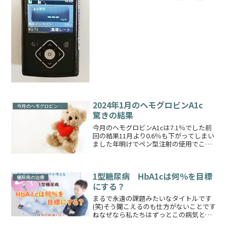
意識してからですそして去年の暮れにま
たペン型注射に戻しました理由は医療費
削減のためですそんな私がペン型注射と
ポンプの入れ替わ...
2024年1月のヘモグロビンA1c
今月のヘモグロビンA1c
驚きの結果
今月のヘモグロビンA1cは7.1％でした前
回の結果11月より0.6％も下がってしまい
ました年明けでペン型注射の使用でこの
結果はもしかしてはじめてかもしれませ
ん去年は8％いってましたよね💦何か特別
なことはしていないのでちょっと自分で
1型糖尿病 HbA1cは何％を目標
もびっくり...
糖尿病の治療
にする？
まるで永遠の課題みたいなタイトルです
(笑)そう聞こえるのも仕方がないことです
ねなぜなら私たちはずっとこの病気と向
き合わなければいけないので😅以前のブ