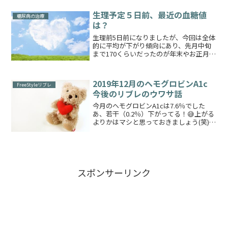
ログより私は主治医に6％台にいきたい
な！という話をしたわけですがなぜそう
生理予定５日前、最近の血糖値
糖尿病の治療
したいかというとA1...
は？
生理前5日前になりましたが、今回は全体
的に平均が下がり傾向にあり、先月中旬
まで170くらいだったのが年末やお正月も
だいぶ過ぎて落ち着いてきたのか、150前
後まで落ちてきました低血糖もなぜかや
や増えているのでベーサルパターンはス
2019年12月のヘモグロビンA1c
FreeStyleリブレ
タンダードのま...
今後のリブレのウワサ話
今月のヘモグロビンA1cは7.6％でした
あ、若干（0.2％）下がってる！😅上がる
よりかはマシと思っておきましょう(笑)来
月は魔の年末年始を挟みますとりあえず
おいしいものはいただきます食べた分量
の見積もりを誤らないようにがんばりま
す😂それから...
スポンサーリンク