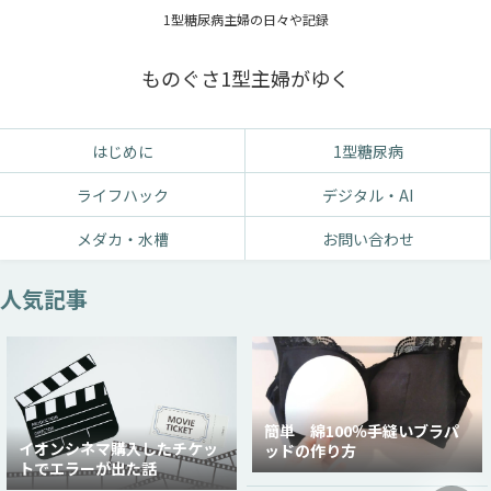
1型糖尿病主婦の日々や記録
ものぐさ1型主婦がゆく
はじめに
1型糖尿病
ライフハック
デジタル・AI
メダカ・水槽
お問い合わせ
人気記事
簡単 綿100％手縫いブラパ
イオンシネマ購入したチケッ
ッドの作り方
トでエラーが出た話