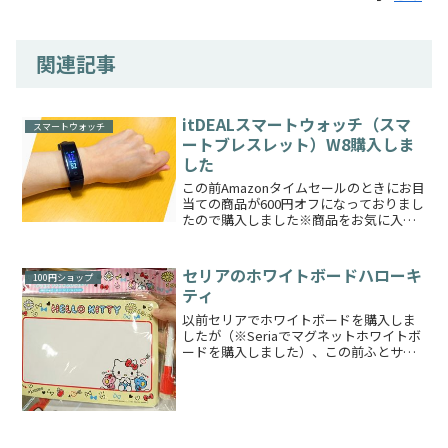
関連記事
itDEALスマートウォッチ（スマ
スマートウォッチ
ートブレスレット）W8購入しま
した
この前Amazonタイムセールのときにお目
当ての商品が600円オフになっておりまし
たので購入しました※商品をお気に入り
に入れておくとAmazonショッピングアプ
リよりタイムセールの通知が来るので便
利です購入したものがこちらのitDEALス
セリアのホワイトボードハローキ
100円ショップ
マ...
ティ
以前セリアでホワイトボードを購入しま
したが（※Seriaでマグネットホワイトボ
ードを購入しました）、この前ふとサン
リオの棚の下をみてみるとキティちゃん
のものもあることを発見いたしました！
かわいいです、しかもペンまで付いてい
ますこちらもマグネ...