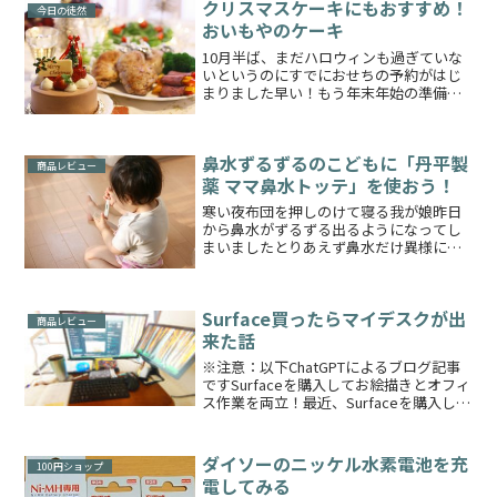
クリスマスケーキにもおすすめ！
今日の徒然
おいもやのケーキ
10月半ば、まだハロウィンも過ぎていな
いというのにすでにおせちの予約がはじ
まりました早い！もう年末年始の準備を
してもおかしくないということですねそ
の前に１年のうちの一大イベントクリス
マスもありますね今年のケーキはどうし
鼻水ずるずるのこどもに「丹平製
ようかなとすでに考え中...
商品レビュー
薬 ママ鼻水トッテ」を使おう！
寒い夜布団を押しのけて寝る我が娘昨日
から鼻水がずるずる出るようになってし
まいましたとりあえず鼻水だけ異様にず
るずる……咳や熱はありません鼻炎でし
ょうか、親の私もよくなりますしかしま
だまだ小さい子どもは自分で鼻水の処理
Surface買ったらマイデスクが出
が上手くできません赤ちゃ...
商品レビュー
来た話
※注意：以下ChatGPTによるブログ記事
ですSurfaceを購入してお絵描きとオフィ
ス作業を両立！最近、Surfaceを購入しま
した！もともとデジタルでお絵描きを楽
しみたいという思いがあって、さらにオ
フィスソフトも使えるデバイスが欲しい
ダイソーのニッケル水素電池を充
100円ショップ
な...
電してみる