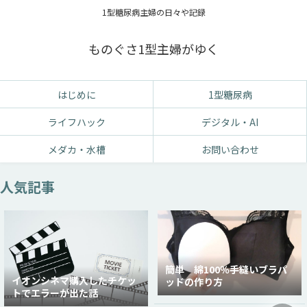
1型糖尿病主婦の日々や記録
ものぐさ1型主婦がゆく
はじめに
1型糖尿病
ライフハック
デジタル・AI
メダカ・水槽
お問い合わせ
人気記事
簡単 綿100％手縫いブラパ
イオンシネマ購入したチケッ
ッドの作り方
トでエラーが出た話