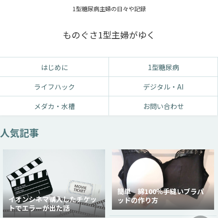
1型糖尿病主婦の日々や記録
ものぐさ1型主婦がゆく
はじめに
1型糖尿病
ライフハック
デジタル・AI
メダカ・水槽
お問い合わせ
人気記事
簡単 綿100％手縫いブラパ
イオンシネマ購入したチケッ
ッドの作り方
トでエラーが出た話