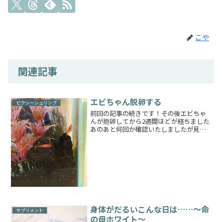
こや
関連記事
エビちゃん脱卵する
ピクシーシュリンプ
前回の記事の続きです！その後エビちゃ
んが抱卵してから2週間ほどが経ちました
あのあと何回か確認いたしましたが見事
にどんどん抱えている卵が無くなってい
きました😅おそらく仲間がすぐ近くにい
つもいるので落ち着かないというストレ
スがあったのかもしれま...
身体がだるいこんな日は……～命
サプリメント
の母ホワイト～