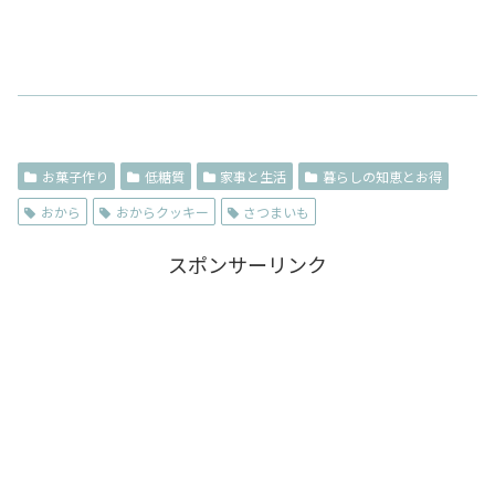
お菓子作り
低糖質
家事と生活
暮らしの知恵とお得
おから
おからクッキー
さつまいも
スポンサーリンク