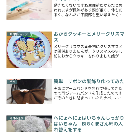
動きたくないですね生理前だからだと思
われますが微熱があり頭が重く、体もだ
るく、なんだか下腹部も重い考えたくな
く無理矢理考えたり動いたりするとどう
しようもない拒絶感からの気狂いが生じ
るまさに動かない方が身のためとはこの
おからクッキーとメリークリスマ
ことしかし動かないわけに...
100円ショップ
ス
メリークリスマス🎄最初にクリスマスと
は関係ありませんが、クリスマスの少し
前におからクッキーを作りました娘がジ
ャムおじさんみたいにこねこねしたいん
だそうで、パンは面倒なので一番簡単な
クッキーを娘と作りました型は100円ショ
ップのセリアで購入い...
簡単 リボンの髪飾り作ってみた
手芸
実家にアームバンドを忘れて帰ってきた
ので再びアームバンドを作成したのです
がそのときに閉まっていたミナペルホネ
ンの布地を使用ついでに余っていたので
ヘアアクセサリーでも作るかなと思いリ
ボンの髪飾りを作成してみました！用意
するもの・適当な大きさの...
へにょへにょはいちゃんしっかり
今日の徒然
はいちゃん BIGくまさん綿の入
れ替えをする