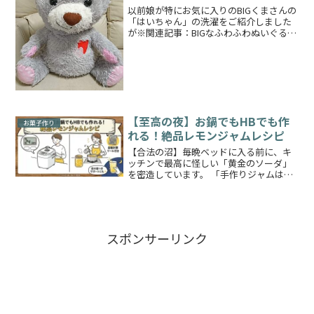
以前娘が特にお気に入りのBIGくまさんの
「はいちゃん」の洗濯をご紹介しました
が※関連記事：BIGなふわふわぬいぐるみ
の洗い方そのはいちゃんという灰色のく
まさんは他のくまさんより中に入ってい
る綿の量が少なく、更に娘に枕にされた
り踏んだり蹴った...
【至高の夜】お鍋でもHBでも作
お菓子作り
れる！絶品レモンジャムレシピ
【合法の沼】毎晩ベッドに入る前に、キ
ッチンで最高に怪しい「黄金のソーダ」
を密造しています。 「手作りジャムはお
出かけ前の朝食に食べるもの」と思い込
んでいませんか？実はそれ、大損してい
ます！この記事では新調したシロカ（SB-
2D271）のガチ...
スポンサーリンク