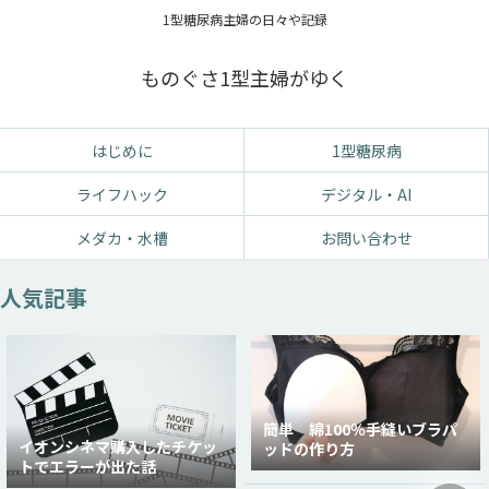
1型糖尿病主婦の日々や記録
ものぐさ1型主婦がゆく
はじめに
1型糖尿病
ライフハック
デジタル・AI
メダカ・水槽
お問い合わせ
人気記事
簡単 綿100％手縫いブラパ
イオンシネマ購入したチケッ
ッドの作り方
トでエラーが出た話