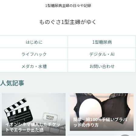
1型糖尿病主婦の日々や記録
ものぐさ1型主婦がゆく
はじめに
1型糖尿病
ライフハック
デジタル・AI
メダカ・水槽
お問い合わせ
人気記事
簡単 綿100％手縫いブラパ
イオンシネマ購入したチケッ
ッドの作り方
トでエラーが出た話