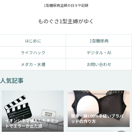
1型糖尿病主婦の日々や記録
ものぐさ1型主婦がゆく
はじめに
1型糖尿病
ライフハック
デジタル・AI
メダカ・水槽
お問い合わせ
人気記事
簡単 綿100％手縫いブラパ
イオンシネマ購入したチケッ
ッドの作り方
トでエラーが出た話