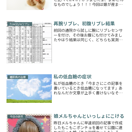
なものでしょう！！！今回は娘が産まれ
てからはじめて一人で通院いたしました
出かける前に何か物足りないなと思った
ら、娘という大きな荷物がありませんで
再腕リブレ、初腹リブレ結果
した(笑)これ...
FreeStyleリブレ
前回の通院から試しに腕にリブレセンサ
ーを付け、その後お腹にも付けてみまし
たやはり結果は同じく、どちらも実測値
よりも低めに出ました最低でも
10mg/dL、最高は140mg/dLの差が常に
続いているというなんとも使えない状況
が続きましたピッタリ...
私の低血糖の症状
糖尿病の治療
私が低血糖のとき「今まさにこの記事を
書いているとき低血糖になってます」あ
れなんだか文章が上手く書けないなそん
なわけで記事のネタがたくさんあるはず
なのに全く頭に思い浮かばないので低血
糖のお話をします！低血糖とは血液の中
の糖分が著しく低下して起...
娘メルちゃんといっしょにこける
今日の徒然
昨日メルちゃんに早速前回の記事で作成
したもこもこポンチョを着せて公園に連