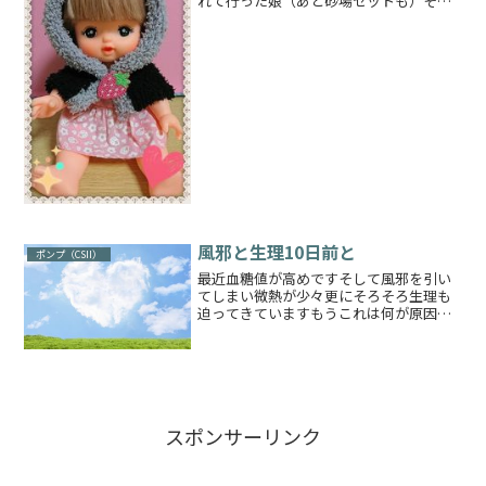
れて行った娘（あと砂場セットも）それ
からなぜか今回はヒヨコのぬいぐるみの
ぴよちゃん🐥まで連れていくものだか
ら、砂場に行くならメルちゃんもピヨち
ゃんも置いて行って！と一応...
風邪と生理10日前と
ポンプ（CSII）
最近血糖値が高めですそして風邪を引い
てしまい微熱が少々更にそろそろ生理も
迫ってきていますもうこれは何が原因か
わからないのですが😅前回の記事29年12
月のヘモグロビンA1cより作成した更にベ
ーサルを0.05上げたパターンAに今朝から
切り替えま...
スポンサーリンク