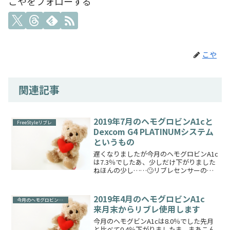
こやをフォローする
こや
関連記事
2019年7月のヘモグロビンA1cと
FreeStyleリブレ
Dexcom G4 PLATINUMシステム
というもの
遅くなりましたが今月のヘモグロビンA1c
は7.3％でしたあ、少しだけ下がりました
ねほんの少し……🙄リブレセンサーの値
は相変わらず実測よりも低いですどうや
ら筋肉質ではなく細腕だとそうなりやす
い傾向、との情報ですそうだとすれば手
2019年4月のヘモグロビンA1c
今月のヘモグロビンA1c
段は一つですね次...
来月末からリブレ使用します
今月のヘモグビンA1cは8.0％でした先月
と比べて0.4％下がりましたま、まあこん