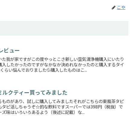
こや
レビュー
いた我が家ですがこの度やっとこさ新しい空気清浄機購入にいたり
購入したかったのですがなかなか決めれなかったのと購入するタイ
らい悩んでおりました💦購入したものはこ...
ミルクティー買ってみました
るものがあり、試しに購入してみましたそれがこちらの東風茶タピ
もタピ活しちゃうぞ☆的な飲料ですスーパーでは398円（税抜）で
ズ味はいろいろあるよう（後述に記載）な...