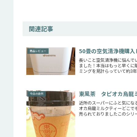
関連記事
50畳の空気清浄機購入
商品レビュー
長いこと空気清浄機に悩んで
ました！本当はもっと早くに
ミングを見計らっていて約3年く
東風茶 タピオカ烏龍
今日の徒然
近所のスーパーにふと気にな
オカ烏龍ミルクティーどこで
売られておりましたこのシリー