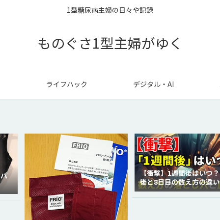
1型糖尿病主婦の日々や記録
ものぐさ1型主婦がゆく
ライフハック
デジタル・AI
【衝撃】1週間後はいつ？
ラパ
後と8日目の数え方の違い
徹底解説！