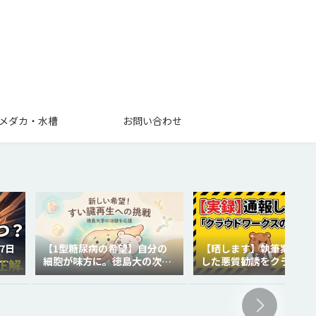
メダカ・水槽
お問い合わせ
7日
【1型糖尿病の希望】自分の
【晒します】執筆案件で
を
細胞が味方に。徳島大の次世
した悪質勧誘をクラウド
代再生医療
クスに通報しました。