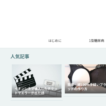
はじめに
1型糖尿病
人気記事
簡単 綿100％手縫いブ
イオンシネマ購入したチケッ
ッドの作り方
トでエラーが出た話