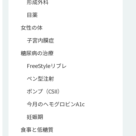
形成外科
目薬
女性の体
子宮内膜症
糖尿病の治療
FreeStyleリブレ
ペン型注射
ポンプ（CSII）
今月のヘモグロビンA1c
妊娠期
食事と低糖質