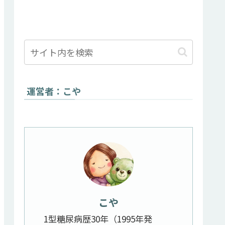
運営者：こや
こや
1型糖尿病歴30年（1995年発