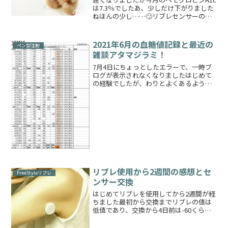
は7.3％でしたあ、少しだけ下がりました
ねほんの少し……🙄リブレセンサーの値
は相変わらず実測よりも低いですどうや
ら筋肉質ではなく細腕だとそうなりやす
い傾向、との情報ですそうだとすれば手
2021年6月の血糖値記録と最近の
ペン型注射
段は一つですね次...
雑談アタマジラミ！
7月4日にちょっとしたエラーで、一時ブ
ログが表示されなくなりましたはじめて
の経験でしたが、わりとよくあるような
ので無事対処ができましたもしかしたら
今後もエラーで表示されなくなる可能性
もあるのでその時は温かい目でご覧いた
だければと思いますその...
リブレ使用から2週間の感想とセ
FreeStyleリブレ
ンサー交換
はじめてリブレを使用してから2週間が経
ちました最初から交換までリブレの値は
低値であり、交換から4日前は-60くらい
の差がありましたもちろん最初の1週間く
らいは食事前の値はほぼ同じくらいでし