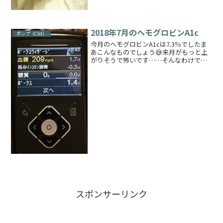
た血糖測定もちょこちょこやってきては
いたのですが、そ...
2018年7月のヘモグロビンA1c
ポンプ（CSII）
今月のヘモグロビンA1cは7.3％でしたま
あこんなものでしょう😅来月がもっと上
がりそうで怖いです……そんなわけで新
しいポンプになりました残存インスリン
量が表示されていてわかりやすいです前
回まで使用していた722ポンプはそのよう
な表記がなかっ...
スポンサーリンク