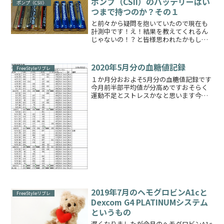
ポンプ（CSII）のバッテリーはい
ポンプ（CSII）
つまで持つのか？その１
と前々から疑問を抱いていたので現在も
計測中です！え！結果を教えてくれるん
じゃないの！？と皆様思われたかもしれ
ませんが、理由は後ほど……私が現在使
用しているポンプ用の電池はホームセン
ター●ーナンの単４アルカリ電池とパナ
2020年5月分の血糖値記録
FreeStyleリブレ
ソニックEVOLTAの単...
１か月分おおよそ5月分の血糖値記録です
今月前半部平均値が分高めですおそらく
運動不足とストレスかなと思います今回
の生理前は比較的穏やかだったのかなと
思います生理後からこれまた運動不足&ス
トレス？で高くなりました先週の週平均
が149mg/dL！...
2019年7月のヘモグロビンA1cと
FreeStyleリブレ
Dexcom G4 PLATINUMシステム
というもの
遅くなりましたが今月のヘモグロビンA1c