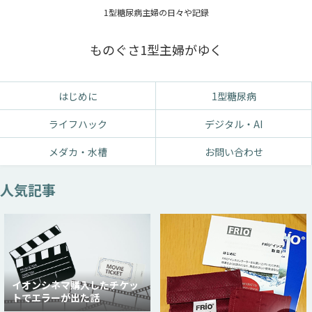
1型糖尿病主婦の日々や記録
ものぐさ1型主婦がゆく
はじめに
1型糖尿病
ライフハック
デジタル・AI
メダカ・水槽
お問い合わせ
人気記事
イオンシネマ購入したチケッ
トでエラーが出た話