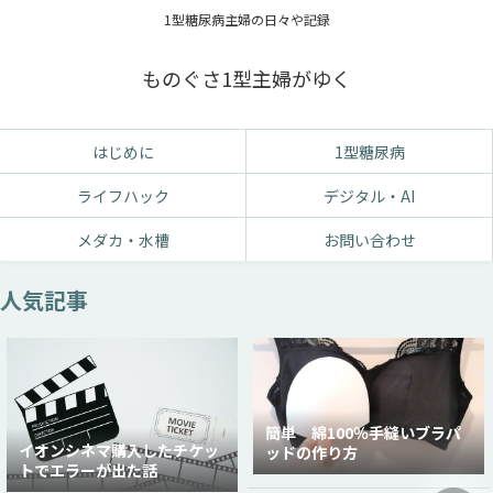
1型糖尿病主婦の日々や記録
ものぐさ1型主婦がゆく
はじめに
1型糖尿病
ライフハック
デジタル・AI
メダカ・水槽
お問い合わせ
人気記事
簡単 綿100％手縫いブラパ
イオンシネマ購入したチケッ
ッドの作り方
トでエラーが出た話