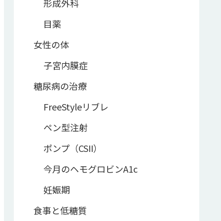
形成外科
目薬
女性の体
子宮内膜症
糖尿病の治療
FreeStyleリブレ
ペン型注射
ポンプ（CSII）
今月のヘモグロビンA1c
妊娠期
食事と低糖質