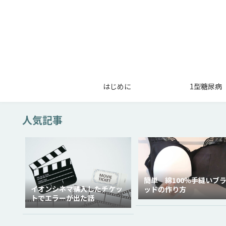
はじめに
1型糖尿病
人気記事
簡単 綿100％手縫いブ
イオンシネマ購入したチケッ
ッドの作り方
トでエラーが出た話