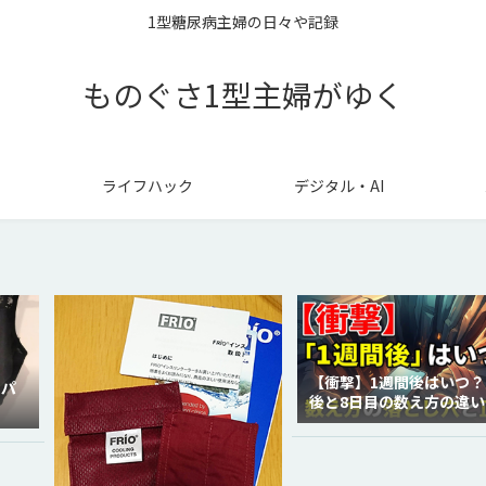
1型糖尿病主婦の日々や記録
ものぐさ1型主婦がゆく
ライフハック
デジタル・AI
【衝撃】1週間後はいつ？
ラパ
後と8日目の数え方の違い
徹底解説！