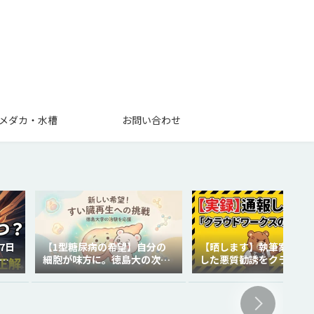
メダカ・水槽
お問い合わせ
7日
【1型糖尿病の希望】自分の
【晒します】執筆案件で
を
細胞が味方に。徳島大の次世
した悪質勧誘をクラウド
代再生医療
クスに通報しました。