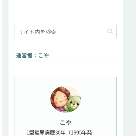
運営者：こや
こや
1型糖尿病歴30年（1995年発