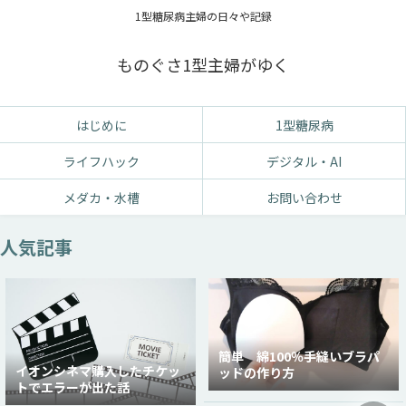
1型糖尿病主婦の日々や記録
ものぐさ1型主婦がゆく
はじめに
1型糖尿病
ライフハック
デジタル・AI
メダカ・水槽
お問い合わせ
人気記事
簡単 綿100％手縫いブラパ
イオンシネマ購入したチケッ
ッドの作り方
トでエラーが出た話