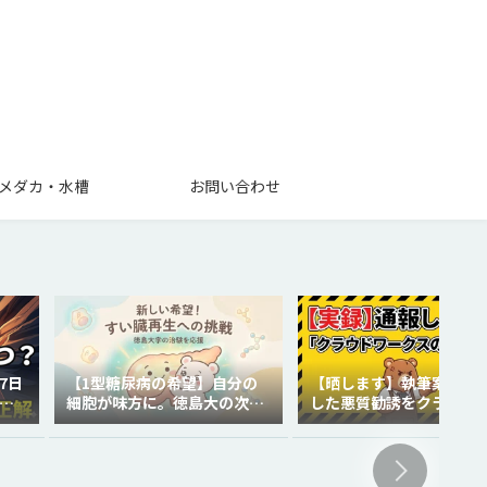
メダカ・水槽
お問い合わせ
7日
【1型糖尿病の希望】自分の
【晒します】執筆案件で
を
細胞が味方に。徳島大の次世
した悪質勧誘をクラウド
代再生医療
クスに通報しました。