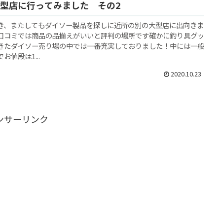
型店に行ってみました その2
き、またしてもダイソー製品を探しに近所の別の大型店に出向きま
口コミでは商品の品揃えがいいと評判の場所です確かに釣り具グッ
きたダイソー売り場の中では一番充実しておりました！中には一般
お値段は1...
2020.10.23
ンサーリンク