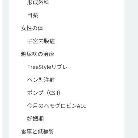
形成外科
目薬
女性の体
子宮内膜症
糖尿病の治療
FreeStyleリブレ
ペン型注射
ポンプ（CSII）
今月のヘモグロビンA1c
妊娠期
食事と低糖質