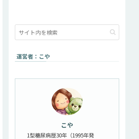
運営者：こや
こや
1型糖尿病歴30年（1995年発