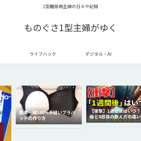
1型糖尿病主婦の日々や記録
ものぐさ1型主婦がゆく
ライフハック
デジタル・AI
【衝撃】1週間後はいつ？
簡単 綿100％手縫いブラパ
後と8日目の数え方の違い
ッドの作り方
徹底解説！