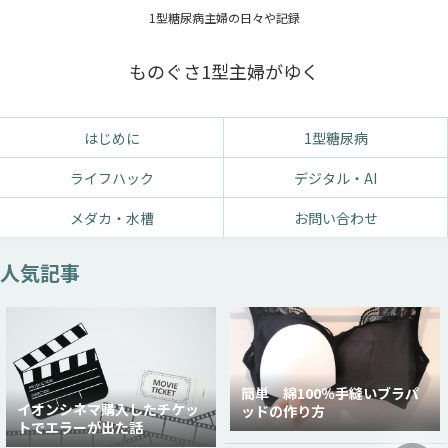
1型糖尿病主婦の日々や記録
ものぐさ1型主婦がゆく
はじめに
1型糖尿病
ライフハック
デジタル・AI
メダカ・水槽
お問い合わせ
人気記事
簡単 綿100％手縫いブラパ
イオンシネマ購入したチケッ
ッドの作り方
トでエラーが出た話