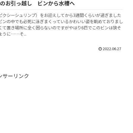
のお引っ越し ビンから水槽へ
ピクシーシュリンプ）をお迎えしてから3週間くらいが過ぎました
ビンの中でも必死に泳ぎまくっているかわいい姿を眺めておりまし
くて置き場所に全く困らないのですがやはり6匹でこのビンは狭そ
うに……そ...
2022.06.27
ンサーリンク