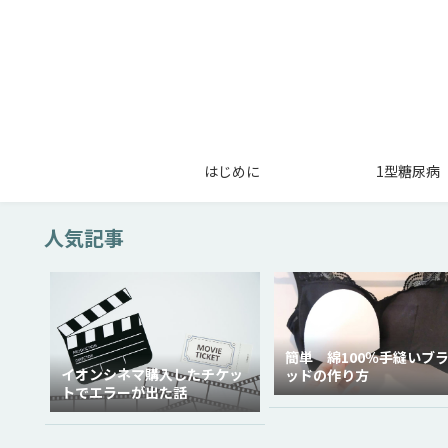
はじめに
1型糖尿病
人気記事
簡単 綿100％手縫いブ
イオンシネマ購入したチケッ
ッドの作り方
トでエラーが出た話