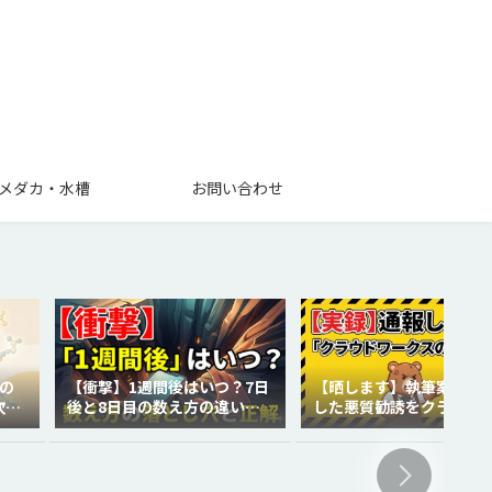
メダカ・水槽
お問い合わせ
の
【衝撃】1週間後はいつ？7日
【晒します】執筆案件で
次世
後と8日目の数え方の違いを
した悪質勧誘をクラウド
徹底解説！
クスに通報しました。