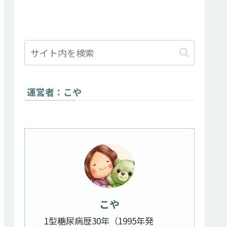
運営者：こや
こや
1型糖尿病歴30年（1995年発