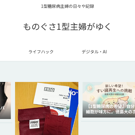
1型糖尿病主婦の日々や記録
ものぐさ1型主婦がゆく
ライフハック
デジタル・AI
【1型糖尿病の希望】自分
ラパ
細胞が味方に。徳島大の
代再生医療