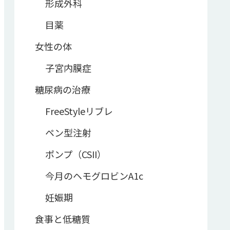
形成外科
目薬
女性の体
子宮内膜症
糖尿病の治療
FreeStyleリブレ
ペン型注射
ポンプ（CSII）
今月のヘモグロビンA1c
妊娠期
食事と低糖質