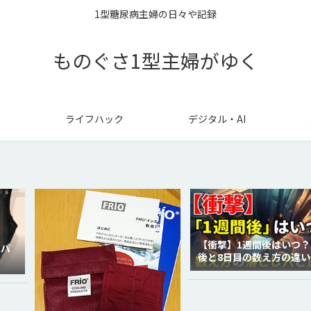
1型糖尿病主婦の日々や記録
ものぐさ1型主婦がゆく
ライフハック
デジタル・AI
【衝撃】1週間後はいつ？
ラパ
後と8日目の数え方の違い
徹底解説！