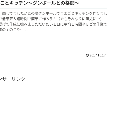
ごとキッチン～ダンボールとの格闘～
計画してましたがこの度ダンボールでままごとキッチンを作りまし
で低予算＆短時間で簡単に作ろう！（でもそれなりに頑丈に…）
掲げて作成に挑みましただいたい１日に平均１時間半ほどの作業で
のすのこや牛...
2017.10.17
ンサーリンク