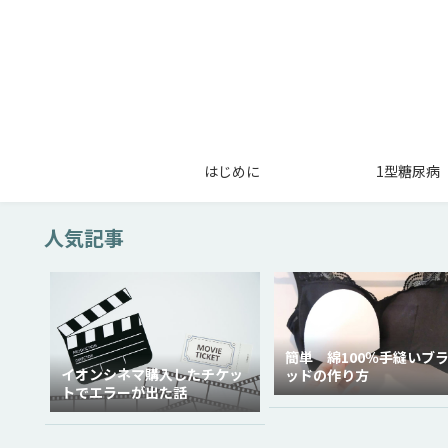
はじめに
1型糖尿病
人気記事
簡単 綿100％手縫いブ
イオンシネマ購入したチケッ
ッドの作り方
トでエラーが出た話