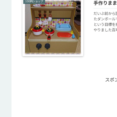
100円ショップ
手作りまま
だいぶ前から
たダンボール
という目標を
やりました百均
スポ