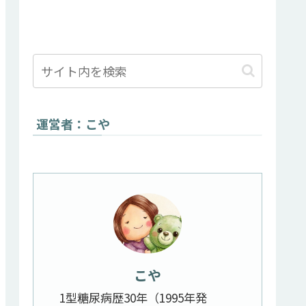
運営者：こや
こや
1型糖尿病歴30年（1995年発