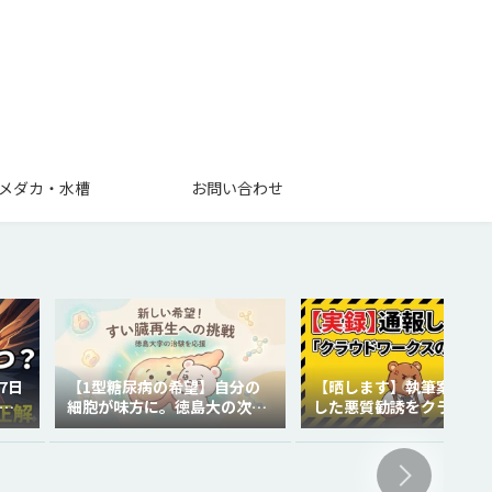
メダカ・水槽
お問い合わせ
7日
【1型糖尿病の希望】自分の
【晒します】執筆案件で
を
細胞が味方に。徳島大の次世
した悪質勧誘をクラウド
代再生医療
クスに通報しました。