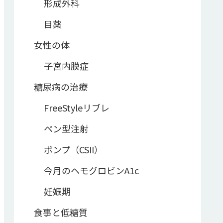
形成外科
目薬
女性の体
子宮内膜症
糖尿病の治療
FreeStyleリブレ
ペン型注射
ポンプ（CSII）
今月のヘモグロビンA1c
妊娠期
食事と低糖質