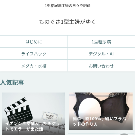
1型糖尿病主婦の日々や記録
ものぐさ1型主婦がゆく
はじめに
1型糖尿病
ライフハック
デジタル・AI
メダカ・水槽
お問い合わせ
人気記事
簡単 綿100％手縫いブラパ
イオンシネマ購入したチケッ
ッドの作り方
トでエラーが出た話