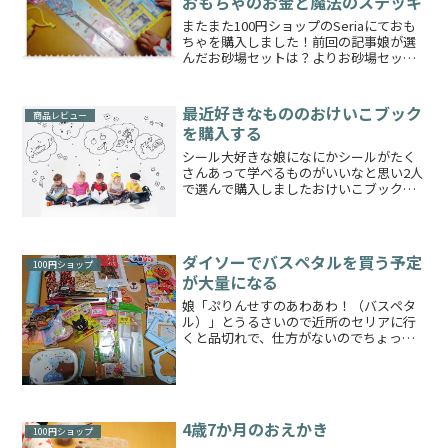
おもちゃのお金と魔法のステッキ
またまた100円ショップのSeriaにておも
ちゃを購入しました！前回の記事娘が選
んだお砂場セットは？よりお砂場セット
が増えたためアミでてきたお砂場セット
用のナップサックを購入しました！これ
で家から公園の砂場までの移動が楽にな
最近好きなもののおけいこブック
商品レビュー
ります！現在Se...
を購入する
シール大好きな娘になにかシールがたく
さんあって学べるものがいいなと思い2人
で選んで購入しましたおけいこブックな
ので結果的にはどちらも期待するほどの
シールはありませんでしたが😅その１プ
ラレール かずあそび はってはがせるシー
ルえほん新幹線！だ...
ダイソーでバスペタルを買う予定
100円ショップ
が大量になる
娘「ぷりんせすのあわあわ！（バスペタ
ル）」とうるさいので近所のセリアに行
くと品切れで、仕方がないのでちょっと
遠いダイソーに行ってみたのですが、そ
の結果がこちらやはり前回と同様に買い
すぎましたね！(笑)しかもバスペタルがあ
まり売っていなくて（...
4歳7か月のおえかき
100円ショップ