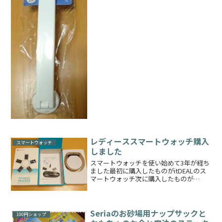
た）磁石部分とハンガー部分をつなぎ留
めておくボルト？が最...
レディーススマートウォッチ購入
スマートウォッチ
しました
スマートウォッチを使い始めて3年が経ち
ました最初に購入したものがitDEALのス
マートウォッチ次に購入したものが
itDEALのスマートウォッチと同じアプリ
を使う丸型のスマートウォッチ※現在取
扱いなしそしてスマートウォッチ3代目と
なる今回購入...
Seriaのお砂場用ナップサックと
100円ショップ