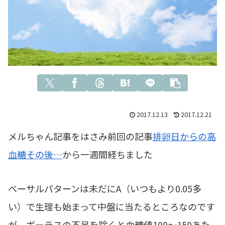
2017.12.13
2017.12.21
メルちゃん記事をはさみ前回の記事
排卵日からの高
血糖その後…
から一週間経ちました
ベーサルパターンは未だにA（いつもより0.05多
い）で生理も始まって中盤に当たるところなのです
が、ボーラスの不足を除くと血糖値100～150あた