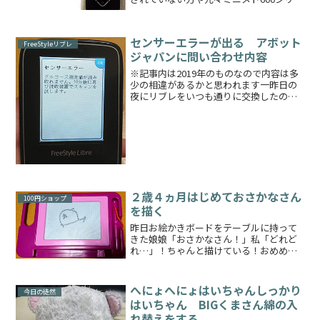
ズから使用されていて以前のポンプはこ
うだった、ということに興味がある方向
けです※当方640Gを使用しておりこの記
センサーエラーが出る アボット
事は64...
FreeStyleリブレ
ジャパンに問い合わせ内容
※記事内は2019年のものなので内容は多
少の相違があるかと思われます一昨日の
夜にリブレをいつも通りに交換したので
すが、それから朝みても数値が安定せず
で、昼前（交換から12時間後）にこのよ
うなエラーが何度も出るようになりまし
た「センサーエラー...
２歳４ヵ月はじめておさかなさん
100円ショップ
を描く
昨日お絵かきボードをテーブルに持って
きた娘娘「おさかなさん！」私「どれど
れ…」！ちゃんと描けている！おめめと
おくちと背びれと尾びれ最近はちゃんと
パーツを意識して描いているようです最
初は丸をぐるぐる描いているだけだった
へにょへにょはいちゃんしっかり
今日の徒然
のに成長したなあ～ちなみ...
はいちゃん BIGくまさん綿の入
れ替えをする