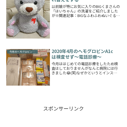
以前娘が特にお気に入りのBIGくまさんの
「はいちゃん」の洗濯をご紹介しました
が※関連記事：BIGなふわふわぬいぐるみ
の洗い方そのはいちゃんという灰色のく
まさんは他のくまさんより中に入ってい
る綿の量が少なく、更に娘に枕にされた
り踏んだり蹴った...
2020年4月のヘモグロビンA1c
今月のヘモグロビンA1c
は検査せず～電話診療～
今月ははじめての電話診療をしたため検
査はしておりませんがなんと病院には行
きました😂(笑)なぜかというとインスリ
ン等の院外処方は近所の処方箋を取り扱
っている薬局でできるのですが、問題は
ポンプ物品や血糖測定物品や消毒綿は院
内処方なので、そちらは...
スポンサーリンク