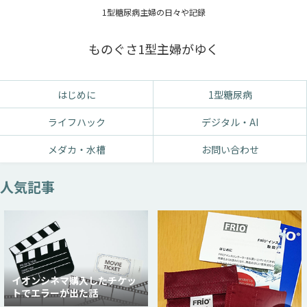
1型糖尿病主婦の日々や記録
ものぐさ1型主婦がゆく
はじめに
1型糖尿病
ライフハック
デジタル・AI
メダカ・水槽
お問い合わせ
人気記事
イオンシネマ購入したチケッ
トでエラーが出た話