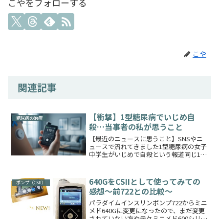
こやをフォローする
こや
関連記事
【衝撃】1型糖尿病でいじめ自
糖尿病の治療
殺…当事者の私が思うこと
【最近のニュースに思うこと】SNSやニ
ュースで流れてきました1型糖尿病の女子
中学生がいじめで自殺という報道同じ1型
糖尿病を抱えて生きる当事者として怒り
と悲しさで言葉が見つかりません毎日何
度も針を刺して必死に血糖値を管理して
640GをCSIIとして使ってみての
ポンプ（CSII）
それだけで精神を削...
感想～前722との比較～
パラダイムインスリンポンプ722からミニ
メド640Gに変更になったので、まだ変更
されていない方や元々ミニメド600シリー