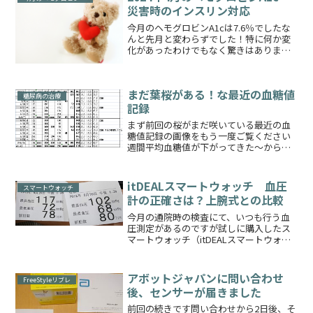
災害時のインスリン対応
今月のヘモグロビンA1cは7.6％でしたな
んと先月と変わらずでした！特に何か変
化があったわけでもなく驚きはありませ
ん……むしろ予想通りでした今回血糖値
測定用の針とセンサーはもらいませんで
したなぜなら2か月分が棚の中に詰まって
まだ葉桜がある！な最近の血糖値
いたからです💦こ...
糖尿病の治療
記録
まず前回の桜がまだ咲いている最近の血
糖値記録の画像をもう一度ご覧ください
週間平均血糖値が下がってきた～からの
また上がっているというものでしたここ
から少し被りますが、4月7日からの血糖
値記録2週間分です目印を付け忘れてしま
itDEALスマートウォッチ 血圧
スマートウォッチ
い申し訳ありませんが...
計の正確さは？上腕式との比較
今月の通院時の検査にて、いつも行う血
圧測定があるのですが試しに購入したス
マートウォッチ（itDEALスマートウォッ
チW8）と比較してみることにしました※
使用中のスマートウォッチはこちらの記
事itDEALスマートウォッチ（スマートブ
アボットジャパンに問い合わせ
FreeStyleリブレ
レスレット...
後、センサーが届きました
前回の続きです問い合わせから2日後、そ