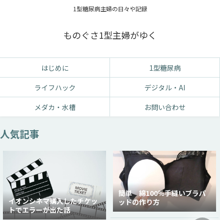
1型糖尿病主婦の日々や記録
ものぐさ1型主婦がゆく
はじめに
1型糖尿病
ライフハック
デジタル・AI
メダカ・水槽
お問い合わせ
人気記事
簡単 綿100％手縫いブラパ
イオンシネマ購入したチケッ
ッドの作り方
トでエラーが出た話