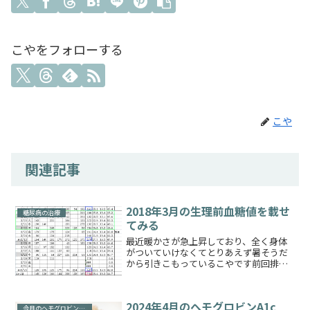
こやをフォローする
こや
関連記事
2018年3月の生理前血糖値を載せ
糖尿病の治療
てみる
最近暖かさが急上昇しており、全く身体
がついていけなくてとりあえず暑そうだ
から引きこもっているこやです前回排卵
日を過ぎて生理前10日くらいのとき（※
関連記事；今月（3月）のヘモグロビン
A1cを予測してみる）に特に血糖値に変化
2024年4月のヘモグロビンA1c
がありませんとお伝...
今月のヘモグロビンA1c