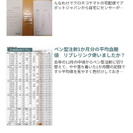
んなわけでクロネコヤマトの宅配便でア
ボットジャパンから自宅にセンサーが届
きました内容はこのようなものですビニ
ールのチャック付き袋にセンサーを入れ
た後、クッション付き封筒に入れてセン
サーを返送するそうです...
ペン型注射1か月分の平均血糖
FreeStyleリブレ
値 リブレリンク使いましたか？
去年の12月の中頃からペン型注射に切り
替えて、やや落ち着いた1か月間の記録で
す※平均値を見やすく色付けしておきま
した月の平均値は169mg/dLです前回の表
での月平均が178mg/dLでしたので、
11mg/dL下がりました就寝前は朝方低血
糖...