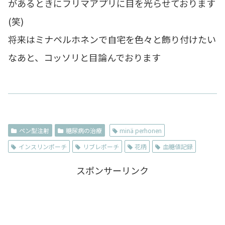
があるときにフリマアプリに目を光らせております
(笑)
将来はミナペルホネンで自宅を色々と飾り付けたい
なあと、コッソリと目論んでおります
ペン型注射
糖尿病の治療
minä perhonen
インスリンポーチ
リブレポーチ
花柄
血糖値記録
スポンサーリンク