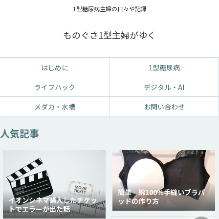
1型糖尿病主婦の日々や記録
ものぐさ1型主婦がゆく
はじめに
1型糖尿病
ライフハック
デジタル・AI
メダカ・水槽
お問い合わせ
人気記事
簡単 綿100％手縫いブラパ
イオンシネマ購入したチケッ
ッドの作り方
トでエラーが出た話