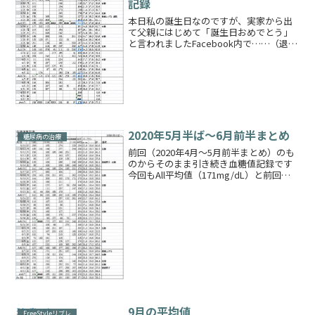
記録
本日私の誕生日なのですが、実家から出
て父親にはじめて「誕生日おめでとう」
と言われましたFacebook内で……（退職
した父は毎日趣味とFacebook更新に追わ
れている）新しいことにチャレンジし続
ける姿には尊敬しますそんな私のあまり
参考にな...
2020年5月半ば～6月前半まとめ
糖尿病の治療
前回（2020年4月～5月前半まとめ）のも
のからそのまま引き続き血糖値記録です
今回もAll平均値（171mg/dL）と前回の
All平均値（176mg/dL）とではあまり差
が見られません今回の方が若干下がりま
したが😅このままであるとHbA1c...
9月の平均値
FreeStyleリブレ