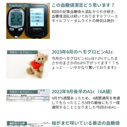
この血糖値測定どう思います？
FreeStyleリブレ
前回の記事血糖値大混乱から引き続き、
血糖値混乱は続いております※フリース
タイルフリーダムライトの時刻は時計合
わせを直しておらず遅いですが、リブレ
測定から1分以内の結果です（採血部位も
同じ指）リブレセンサーが205mg/dLと主
張しております...
2023年6月のヘモグロビンA1c
今月のヘモグロビンA1c
今月のヘモグロビンA1cは7.2％でしたま
さかのまさかの0.6％下がってます！？ち
ょっと……いやかなり驚いております1ヵ
月でそこまで下がるのでしょうか？？当
方何もしておりませんけど！？？主治医
にいろいろ疑われました①ごはんちゃん
と食べてます...
2022年9月後半のA1c（GA値）
今月のヘモグロビンA1c
9月が5週間あったため、4週間通院を考慮
してもらったところ9月の最後にもう一度
通院することとなりました今回はHbA1c
ではなくグリコアルブミン（GA値）で検
査していだたきました（月2回になり病院
の都合によるため）結果がこちらです一
桜がまだ咲いている最近の血糖値
糖尿病の治療
応3で割っ...