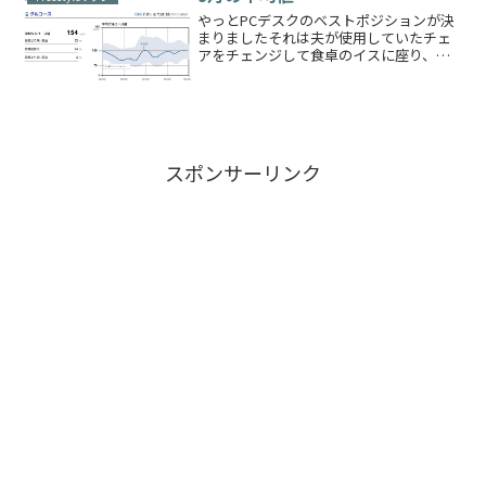
やっとPCデスクのベストポジションが決
まりましたそれは夫が使用していたチェ
アをチェンジして食卓のイスに座り、更
に背もたれにクッションを置くことでし
た！！なぜこんな単純なことを今までせ
ずに肩こりと闘っていたのでしょうか
（要は夫のチェアが悪い）...
スポンサーリンク