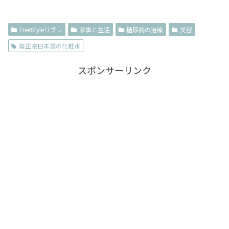
FreeStyleリブレ
家事と生活
糖尿病の治療
美容
菊正宗日本酒の化粧水
スポンサーリンク