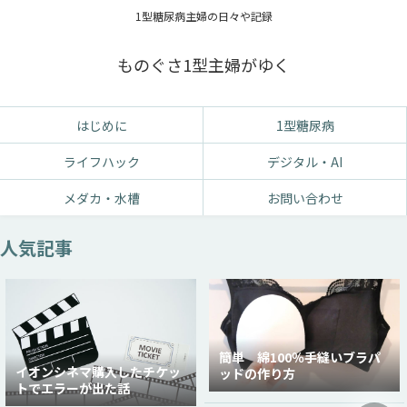
1型糖尿病主婦の日々や記録
ものぐさ1型主婦がゆく
はじめに
1型糖尿病
ライフハック
デジタル・AI
メダカ・水槽
お問い合わせ
人気記事
簡単 綿100％手縫いブラパ
イオンシネマ購入したチケッ
ッドの作り方
トでエラーが出た話