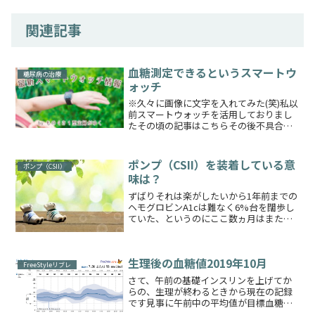
関連記事
血糖測定できるというスマートウ
糖尿病の治療
ォッチ
※久々に画像に文字を入れてみた(笑)私以
前スマートウォッチを活用しておりまし
たその頃の記事はこちらその後不具合も
あり現在はふつうのカシオの時計を使用
しております👇【10年保証】【日本未発
売】CASIO STANDARD カシオ スタンダー
ポンプ（CSII）を装着している意
ポンプ（CSII）
ド...
味は？
ずばりそれは楽がしたいから1年前までの
ヘモグロビンA1cは難なく6%台を闊歩し
ていた、というのにここ数ヵ月はまた大
きな壁ができたようでなかなか思うよう
に進んではくれませんもちろんその説明
にいろいろな言い訳を考えて来たわけな
生理後の血糖値2019年10月
のですが😏改めて考...
FreeStyleリブレ
さて、午前の基礎インスリンを上げてか
らの、生理が終わるときから現在の記録
です見事に午前中の平均値が目標血糖値
内に収まってくれてますね！あとは午後