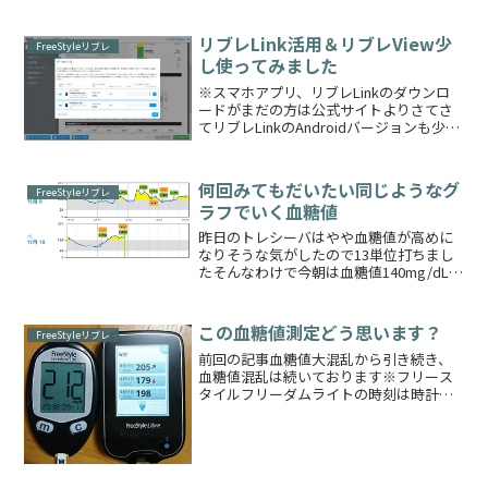
の分ももっと上げるべきなのでしょうか
ねただ上げ過ぎてそのまま何かしら動く
リブレLink活用＆リブレView少
FreeStyleリブレ
ことがあればすぐ低血糖に...
し使ってみました
※スマホアプリ、リブレLinkのダウンロ
ードがまだの方は公式サイトよりさてさ
てリブレLinkのAndroidバージョンも少し
遅れてリリースされたこともあり、先月
からリーダーと共に使用しておりますこ
れまでの2週間分のリブレリーダーとリブ
何回みてもだいたい同じようなグ
FreeStyleリブレ
レLi...
ラフでいく血糖値
昨日のトレシーバはやや血糖値が高めに
なりそうな気がしたので13単位打ちまし
たそんなわけで今朝は血糖値140mg/dLと
なり、いい感じです！ただ朝食のボーラ
スがまだ少なすぎました！朝食から
200mg/dL超えてしまいますね2日続けて
この血糖値測定どう思います？
FreeStyleリブレ
2単位打っ...
前回の記事血糖値大混乱から引き続き、
血糖値混乱は続いております※フリース
タイルフリーダムライトの時刻は時計合
わせを直しておらず遅いですが、リブレ
測定から1分以内の結果です（採血部位も
同じ指）リブレセンサーが205mg/dLと主
張しております...