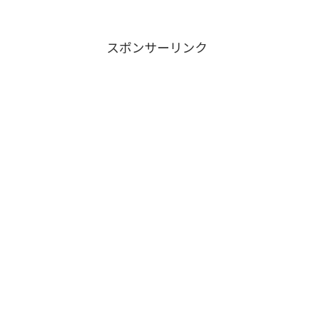
からリーダーと共に使用しておりますこ
れまでの2週間分のリブレリーダーとリブ
レLi...
スポンサーリンク