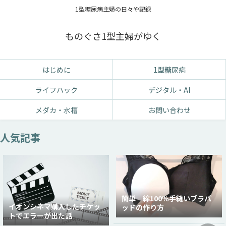
1型糖尿病主婦の日々や記録
ものぐさ1型主婦がゆく
はじめに
1型糖尿病
ライフハック
デジタル・AI
メダカ・水槽
お問い合わせ
人気記事
簡単 綿100％手縫いブラパ
イオンシネマ購入したチケッ
ッドの作り方
トでエラーが出た話