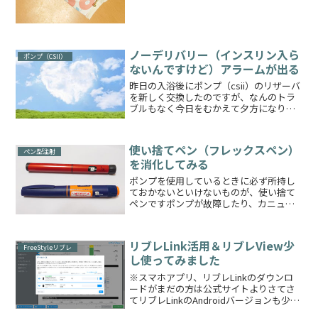
ことを決めておりま...
ノーデリバリー（インスリン入ら
ポンプ（CSII）
ないんですけど）アラームが出る
昨日の入浴後にポンプ（csii）のリザーバ
を新しく交換したのですが、なんのトラ
ブルもなく今日をむかえて夕方になり晩
ごはんのボーラスを打ち終わったところ
でノーデリバリーがでました今日はつき
もののおかげでよく横になっていたこと
使い捨てペン（フレックスペン）
ペン型注射
もあり、途中で中が...
を消化してみる
ポンプを使用しているときに必ず所持し
ておかないといけないものが、使い捨て
ペンですポンプが故障したり、カニュー
レが詰まってすぐに使用できないときに
使います私がポンプを使用していたとき
は実は一度も出番がなく、いつも期限切
リブレLink活用＆リブレView少
れで捨てておりました💦毎...
FreeStyleリブレ
し使ってみました
※スマホアプリ、リブレLinkのダウンロ
ードがまだの方は公式サイトよりさてさ
てリブレLinkのAndroidバージョンも少し
遅れてリリースされたこともあり、先月