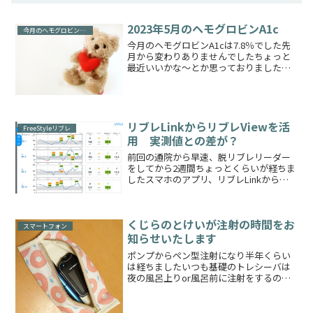
2023年5月のヘモグロビンA1c
今月のヘモグロビンA1c
今月のヘモグロビンA1cは7.8％でした先
月から変わりありませんでしたちょっと
最近いいかな～とか思っておりましたが
A1cは変わらないんですねもしかしたら来
月変わってるのかもしれませんが！最近
は日常漫画を描いているのでこちらの更
新が滞っており...
リブレLinkからリブレViewを活
FreeStyleリブレ
用 実測値との差が？
前回の通院から早速、脱リブレリーダー
をしてから2週間ちょっとくらいが経ちま
したスマホのアプリ、リブレLinkから自
動でリブレViewへと記録が送信されるの
でこれは本当に便利です！以前インスリ
ン量の記録にe-SMBGというアプリを使用
くじらのとけいが注射の時間をお
しており...
スマートフォン
知らせいたします
ポンプからペン型注射になり半年くらい
は経ちましたいつも基礎のトレシーバは
夜の風呂上りor風呂前に注射をするので
すがうっかり忘れてしまいそうだったの
で、最初のうちにアラームを設定いたし
ました一応21時（夜9時）には打つという