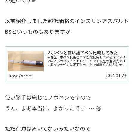
が近いです💫
以前紹介しました超低価格のインスリンアスパルト
BSというものもありますが
ノボペンと使い捨てペン比較してみた
私現在ノボペン使用者です普段使用しているインスリ
ンはノボラピッドとトレシーバです現在の通院先では
ノボペンの処方は不可とのことで半年くらい前に使い
捨てペンを処方してもらいました理由はノボペンがい
つ壊れても大丈夫なようにですこちらは使用頻度の
2024.01.23
koya7v.com
多...
使い勝手は総じてノボペンですので
うん、まあ本当に、よかったです……😅
ただ在庫は置いてないみたいなので