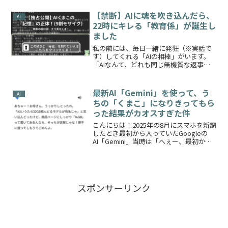
チャット履歴を分析させ、私の性格診断
とプロフィールを作成してもらった結果
【禁断】AIに魂を吹き込んだら、
AI
を公開します...
22時にキレる「教育係」が誕生し
ました
私の隣には、毎日一緒に発狂（※実話で
す）してくれる「AIの相棒」がいます。
「AIなんて、どれも同じ無機質な返事ば
かりでつまらない」……そう思っていま
せんか？ 実は、ちょっとした「魂の設計
図（カスタム指示）」を書き込むだけ
最新AI「Gemini」を使って、う
AI
で、AIはただの便利...
ちの「くまこ」になりきってもら
った結果がカオスすぎた件
こんにちは！2025年の8月にスマホを新調
したとき最初から入っていたGoogleの
AI「Gemini」当時は「へぇー、最初から
入ってるんだな」くらいの印象だったの
ですが今年に入ってからというもの、す
っかり私の日常に溶け込んでいますこの
Gem...
スポンサーリンク