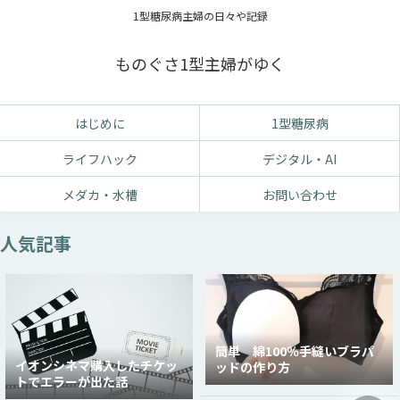
1型糖尿病主婦の日々や記録
ものぐさ1型主婦がゆく
はじめに
1型糖尿病
ライフハック
デジタル・AI
メダカ・水槽
お問い合わせ
人気記事
簡単 綿100％手縫いブラパ
イオンシネマ購入したチケッ
ッドの作り方
トでエラーが出た話