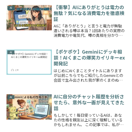
ム」を簡単に作れてしまいました！実は
今、プロのエンジニアたちもAIを使って
【衝撃】AIにありがとうは電力の
AI
コードを書く時代。今回...
無駄？気になる消費電力を徹底検
証
AIに「ありがとう」と言うと電力が無駄
遣いされる噂は本当？1回あたりの実際の
消費電力や電気代、噂の真相を分かりや
すく解説します。
【ポケポケ】Geminiにデッキ相
AI
談！AIくまこの爆笑カイリキーex
開発記
はじめにAIくまことタイトルにあります
が以前こちらでもご紹介したGeminiとの
会話で生み出された我が家のくまのぬい
ぐるみモチーフのAIくまこのことです！
そんなくまことの会話を今回はくまこ
（AI）にそのまま一部始終を執筆しても
AIに自分のチャット履歴を分析さ
AI
らいました👇（...
せたら、意外な一面が見えてきた
話
もしかして！毎日使っているAIは、あな
たの性格を親友以上に深く理解している
かもしれません。 この記事では、私が日
常的に使っているAI「Gemini」に過去の