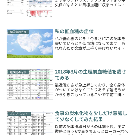
央値がなんとか目標血糖に収まってはく
れているのですが、問題は夜中が高めで
朝を迎えているというところそんなわけ
で夜中の基礎インスリンを以前上げたの
ですが、効果があったりな...
私の低血糖の症状
糖尿病の治療
私が低血糖のとき「今まさにこの記事を
書いているとき低血糖になってます」あ
れなんだか文章が上手く書けないなそん
なわけで記事のネタがたくさんあるはず
なのに全く頭に思い浮かばないので低血
糖のお話をします！低血糖とは血液の中
の糖分が著しく低下して起...
2018年3月の生理前血糖値を載せ
糖尿病の治療
てみる
最近暖かさが急上昇しており、全く身体
がついていけなくてとりあえず暑そうだ
から引きこもっているこやです前回排卵
日を過ぎて生理前10日くらいのとき（※
関連記事；今月（3月）のヘモグロビン
A1cを予測してみる）に特に血糖値に変化
食事の炭水化物を少しだけ意識し
がありませんとお伝...
ポンプ（CSII）
て少なくしてみた結果
以前の記事排卵日からの体調不良、主に
微熱と闘う&食事をちょっとローカーボへ