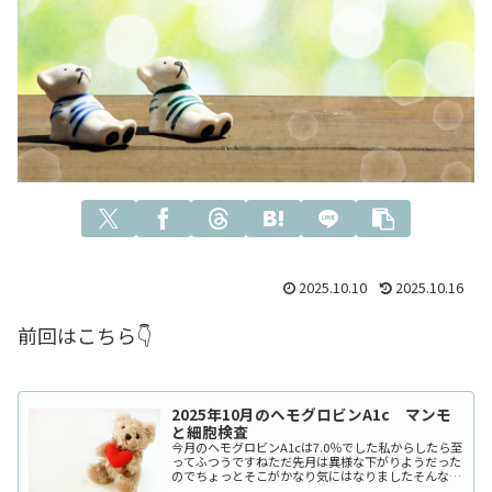
2025.10.10
2025.10.16
前回はこちら👇
2025年10月のヘモグロビンA1c マンモ
と細胞検査
今月のヘモグロビンA1cは7.0％でした私からしたら至
ってふつうですねただ先月は異様な下がりようだった
のでちょっとそこがかなり気にはなりましたそんなわ
けで特に変わりはありません主治医から久々にインス