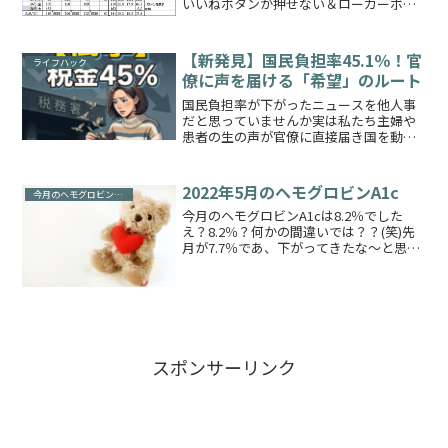
いいねボタンが押せない＆ローカーボ計
画1日後話より基礎レートをいろいろとい
じくり、更に食事量を少し減らしてみた
ここ最近２週間くらいの血糖値記録です
【新発見】国民負担率45.1％！官
ライフハック
血糖値の平均値が高い...
僚に声を届ける「希望」のルート
国民負担率が下がったニュースを他人事
だと思っていませんか実は私たち主婦や
患者の生の声が官僚に直接届き国を動か
すルートがあるのです20年ブロガーの私
が見つけた希望の裏技（？）をサクッと
教えます！文句を言うより正しく届ける
2022年5月のヘモグロビンA1c
今月のヘモグロビンA1c
のが一番の近道出典：財...
今月のヘモグロビンA1cは8.2％でした
え？8.2％？何かの間違いでは？？(笑)先
月が7.7％であ、下がってきたな～と思っ
ていたのですが😅おそらく娘の送り迎え
が必要なくなったことが主な原因かもし
れませんが、他にもストレス的なことは
たくさんあ...
スポンサーリンク