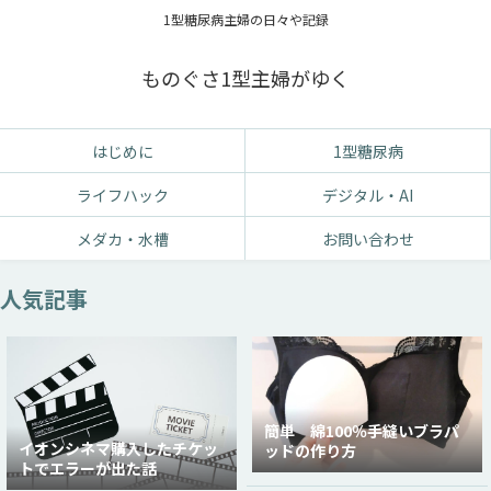
1型糖尿病主婦の日々や記録
ものぐさ1型主婦がゆく
はじめに
1型糖尿病
ライフハック
デジタル・AI
メダカ・水槽
お問い合わせ
人気記事
簡単 綿100％手縫いブラパ
イオンシネマ購入したチケッ
ッドの作り方
トでエラーが出た話