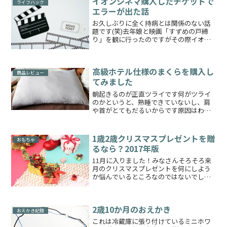
イオンシネマ購入したチケットで
ライフハック
エラーが出た話
お久しぶりに全く持病とは関係のない話
題です(笑)去年娘と映画「すずめの戸締
り」を観に行ったのですがその際イオン
のミニオンクレジットを使用いたしまし
たそれが去年の11月でしたミニオンクレ
ジットでイオンシネマのチケットを購入
高級ホテル仕様のまくらを購入し
すると1人1000円...
商品レビュー
てみました
朝起きるのが正直ツライです何がツライ
のかというと、熟睡できていないし、肩
や首がとてもだるいからです原因はわか
ってますそれは枕が全然身体に合わない
ということ！今まで使用していた枕はパ
イルが入ったものや低反発枕や適当な普
1歳2歳クリスマスプレゼントを贈
おもちゃ
通の枕、それにタオルや枕...
るなら？2017年版
11月に入りました！みなさんそろそろ来
月のクリスマスプレゼントを何にしよう
か悩んでいるところなのではないでしょ
うか私が今まで娘に与えたおもちゃを参
考にオススメをご紹介いたします１歳か
らのおすすめクリスマスプレゼントえほ
2歳10か月のおえかき
ん絵本は心を育む必須ア...
おえかき記録
これは冷蔵庫に張り付けているミニホワ