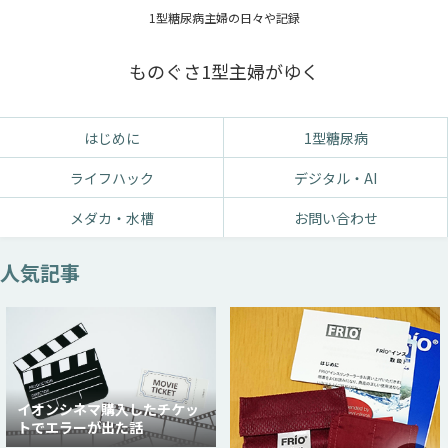
1型糖尿病主婦の日々や記録
ものぐさ1型主婦がゆく
はじめに
1型糖尿病
ライフハック
デジタル・AI
メダカ・水槽
お問い合わせ
人気記事
イオンシネマ購入したチケッ
トでエラーが出た話