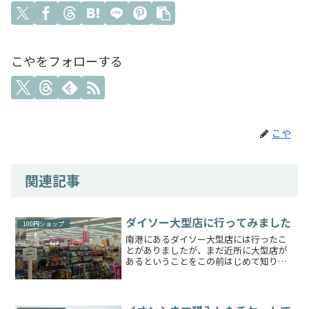
こやをフォローする
こや
関連記事
ダイソー大型店に行ってみました
100円ショップ
南港にあるダイソー大型店には行ったこ
とがありましたが、まだ近所に大型店が
あるということをこの前はじめて知り、
おつかいもの頼まれていたので早速行っ
てみました！大型店はさすがに広いで
す！購入したものはこちら見ての通り釣
り道具があります旦那が最近...