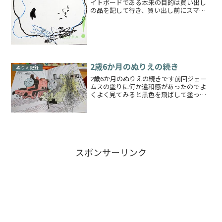
イトボードである本来の目的は買い出し
の品を記して行き、買い出し前にスマホ
で写真を撮って行くという使い方をして
いるのであるここに書いておけば安心安
全♪と思い油断していたこやはまだ知ら
なかった迫り来る脅威の存...
2歳6か月のぬりえの続き
ぬりえ記録
2歳6か月のぬりえの続きです前回ジェー
ムスの塗りに何か違和感があったのでよ
くよく見てみると黒色を飛ばして塗って
いましたので今回ももう一度懲りずにジ
ェームスを塗りなおしました結果ちょっ
と顔に影を入れながら塗り、ついでに隣
のトーマスも塗り、鉛筆...
スポンサーリンク