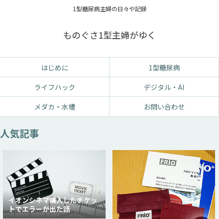
1型糖尿病主婦の日々や記録
ものぐさ1型主婦がゆく
はじめに
1型糖尿病
ライフハック
デジタル・AI
メダカ・水槽
お問い合わせ
人気記事
イオンシネマ購入したチケッ
トでエラーが出た話