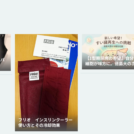
【1型糖尿病の希望】自分
ラパ
細胞が味方に。徳島大の
代再生医療
フリオ インスリンクーラー
使い方とその冷却効果