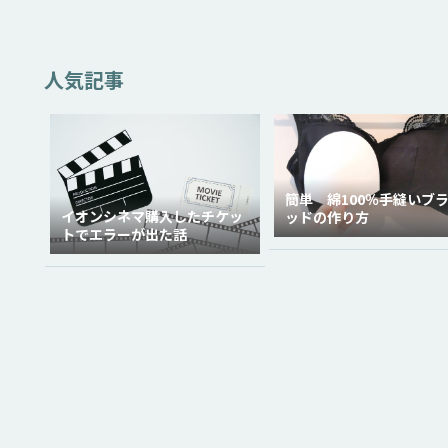
人気記事
簡単 綿100％手縫いブ
イオンシネマ購入したチケッ
ッドの作り方
トでエラーが出た話