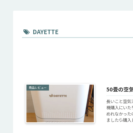
‎DAYETTE
商品レビュー
50畳の空
長いこと空気
機購入にいた
めれなかった
ました💦購入し