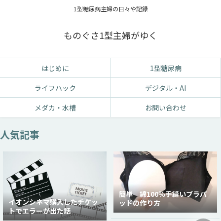
1型糖尿病主婦の日々や記録
ものぐさ1型主婦がゆく
はじめに
1型糖尿病
ライフハック
デジタル・AI
メダカ・水槽
お問い合わせ
人気記事
簡単 綿100％手縫いブラパ
イオンシネマ購入したチケッ
ッドの作り方
トでエラーが出た話