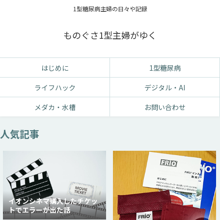
1型糖尿病主婦の日々や記録
ものぐさ1型主婦がゆく
はじめに
1型糖尿病
ライフハック
デジタル・AI
メダカ・水槽
お問い合わせ
人気記事
イオンシネマ購入したチケッ
トでエラーが出た話