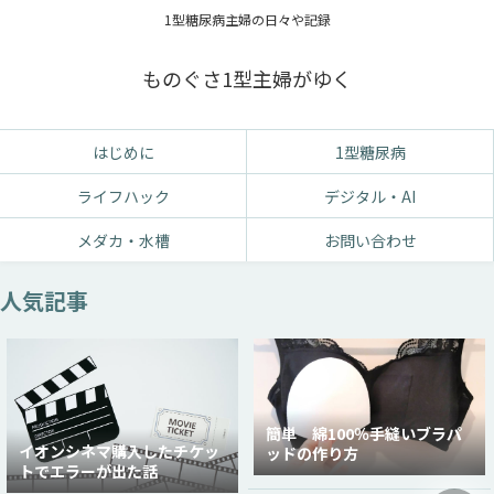
1型糖尿病主婦の日々や記録
ものぐさ1型主婦がゆく
はじめに
1型糖尿病
ライフハック
デジタル・AI
メダカ・水槽
お問い合わせ
人気記事
簡単 綿100％手縫いブラパ
イオンシネマ購入したチケッ
ッドの作り方
トでエラーが出た話