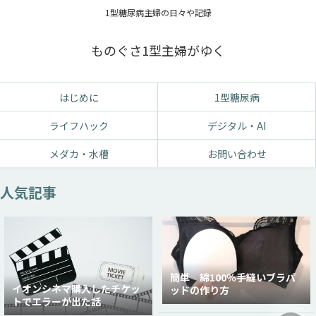
1型糖尿病主婦の日々や記録
ものぐさ1型主婦がゆく
はじめに
1型糖尿病
ライフハック
デジタル・AI
メダカ・水槽
お問い合わせ
人気記事
簡単 綿100％手縫いブラパ
イオンシネマ購入したチケッ
ッドの作り方
トでエラーが出た話