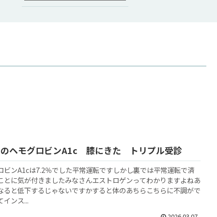
3月のヘモグロビンA1c 膝にきた トリプル受診
ロビンA1cは7.2％でした平常運転ですしかし裏では平常運転で済
ことに気が付きましたみなさんエストロゲンってわかりますよねあ
なると低下するじゃないですかすると体のあちらこちらに不調がで
インス...
2026.03.07