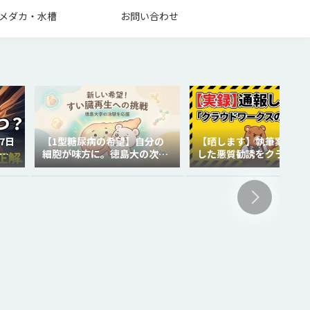
メダカ・水槽
お問い合わせ
7日
【1型糖尿病の希望】自分の
【晒します】執筆案件で
を
細胞が味方に。徳島大の次世
した悪質勧誘をクラウド
代再生医療
クスに通報しました。