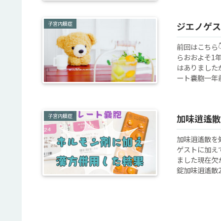
子宮内膜症
ジエノゲス
前回はこちら
らおおよそ1
はありました
ート嚢胞一年前
子宮内膜症
加味逍遙散
加味逍遙散を
ゲストに加え
ました現在欠
錠加味逍遙散2.5