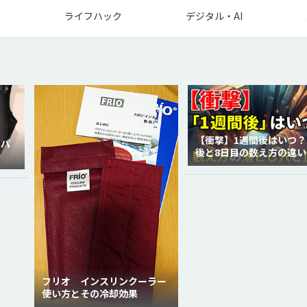
ライフハック
デジタル・AI
【衝撃】1週間後はいつ？
ラパ
後と8日目の数え方の違い
徹底解説！
フリオ インスリンクーラー
使い方とその冷却効果