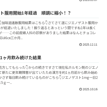
ト服用開始1年経過 順調に縮小！？
👇加味逍遙散服用結果はこちら👇さてさて遂にジエノゲスト服用か
年が経過いたしました！振り返るとあっという間ですね1年は長く
が……この前産婦人科の診察がありました結果はなんとチョコレ
は6㎝三か月...
2025.12.11
1ヶ月飲み続けた結果
処方してもらった👇からの続きですさて現在私ホルモン剤のジエノ
て新たに更年期障害が出ていたため漢方を約1ヵ月前から飲み始め
かさず毎日飲み続けているものがこちら👇ジエノゲスト1mg一日2
ｇ一...
2025.10.16