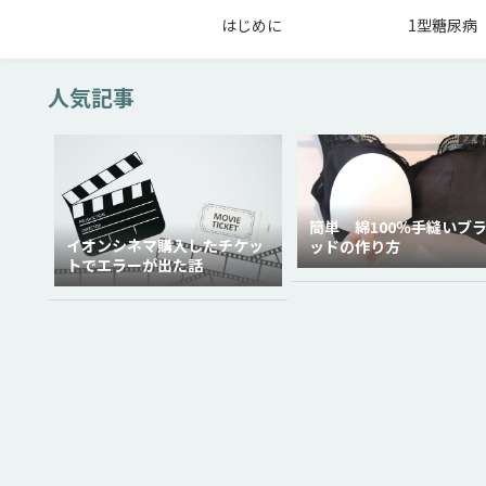
はじめに
1型糖尿病
人気記事
簡単 綿100％手縫いブ
イオンシネマ購入したチケッ
ッドの作り方
トでエラーが出た話