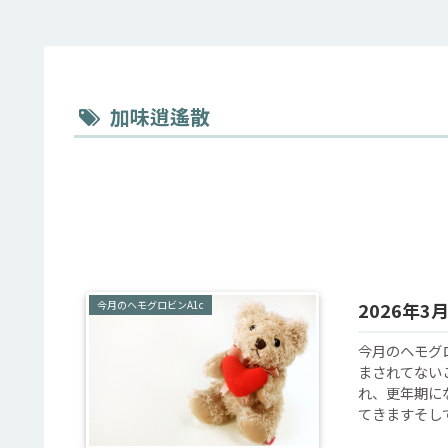
加味逍遙散
今月のヘモグロビンA1c
2026年
今月のヘモグ
まされてない
れ、更年期に
てきますそして