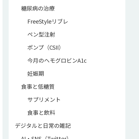
糖尿病の治療
FreeStyleリブレ
ペン型注射
ポンプ（CSII）
今月のヘモグロビンA1c
妊娠期
食事と低糖質
サプリメント
食事と飲料
デジタルと日常の雑記
AI・SNS（Twitter）