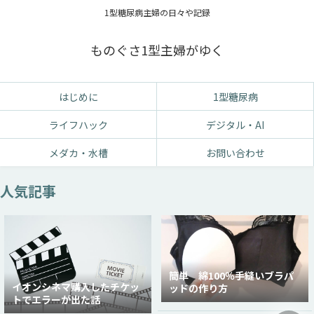
1型糖尿病主婦の日々や記録
ものぐさ1型主婦がゆく
はじめに
1型糖尿病
ライフハック
デジタル・AI
メダカ・水槽
お問い合わせ
人気記事
簡単 綿100％手縫いブラパ
イオンシネマ購入したチケッ
ッドの作り方
トでエラーが出た話