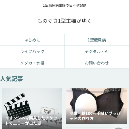
1型糖尿病主婦の日々や記録
ものぐさ1型主婦がゆく
はじめに
1型糖尿病
ライフハック
デジタル・AI
メダカ・水槽
お問い合わせ
人気記事
簡単 綿100％手縫いブラパ
イオンシネマ購入したチケッ
ッドの作り方
トでエラーが出た話