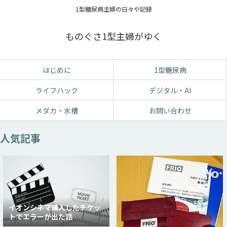
1型糖尿病主婦の日々や記録
ものぐさ1型主婦がゆく
はじめに
1型糖尿病
ライフハック
デジタル・AI
メダカ・水槽
お問い合わせ
人気記事
イオンシネマ購入したチケッ
トでエラーが出た話