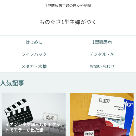
1型糖尿病主婦の日々や記録
ものぐさ1型主婦がゆく
はじめに
1型糖尿病
ライフハック
デジタル・AI
メダカ・水槽
お問い合わせ
人気記事
イオンシネマ購入したチケッ
トでエラーが出た話