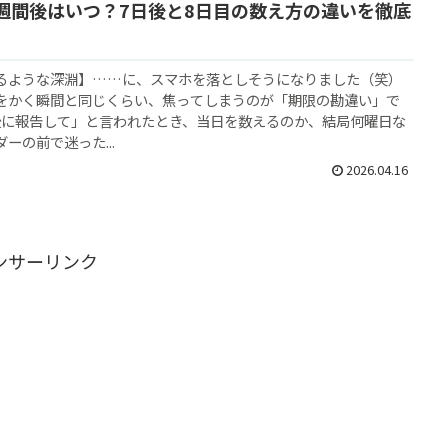
週間後はいつ？7日後と8日目の数え方の違いを徹底
るような深淵】……に、スマホを落としそうになりました（笑）
をかく瞬間と同じくらい、焦ってしまうのが「期限の勘違い」で
後に報告して」と言われたとき、当日を数えるのか、結局何曜日な
ーの前で迷った...
2026.04.16
ンサーリンク