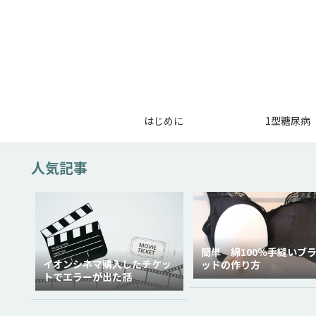
はじめに
1型糖尿病
人気記事
簡単 綿100％手縫いブ
イオンシネマ購入したチケッ
ッドの作り方
トでエラーが出た話