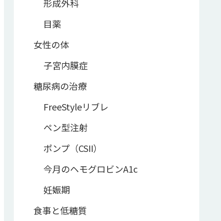
形成外科
目薬
女性の体
子宮内膜症
糖尿病の治療
FreeStyleリブレ
ペン型注射
ポンプ（CSII）
今月のヘモグロビンA1c
妊娠期
食事と低糖質