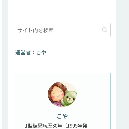
運営者：こや
こや
1型糖尿病歴30年（1995年発