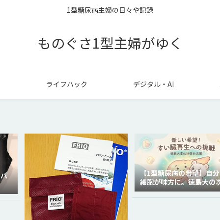
1型糖尿病主婦の日々や記録
ものぐさ1型主婦がゆく
ライフハック
デジタル・AI
【1型糖尿病の希望】自分
ラパ
細胞が味方に。徳島大の
代再生医療