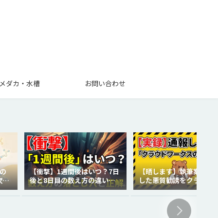
メダカ・水槽
お問い合わせ
の
【衝撃】1週間後はいつ？7日
【晒します】執筆案件で
次世
後と8日目の数え方の違いを
した悪質勧誘をクラウド
徹底解説！
クスに通報しました。