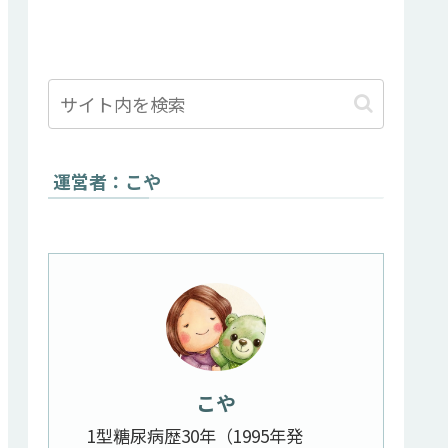
運営者：こや
こや
1型糖尿病歴30年（1995年発