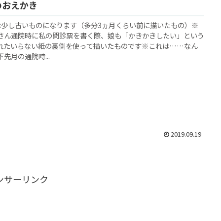
のおえかき
は少し古いものになります（多分3ヵ月くらい前に描いたもの）※
さん通院時に私の問診票を書く際、娘も「かきかきしたい」という
れたいらない紙の裏側を使って描いたものです※これは……なん
先月の通院時...
2019.09.19
ンサーリンク