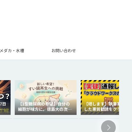
メダカ・水槽
お問い合わせ
7日
【1型糖尿病の希望】自分の
【晒します】執筆案件で
を
細胞が味方に。徳島大の次世
した悪質勧誘をクラウド
代再生医療
クスに通報しました。