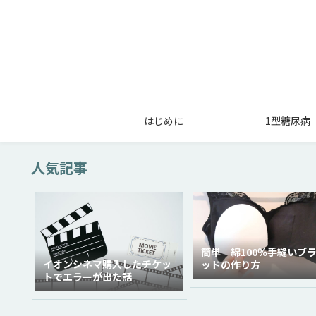
はじめに
1型糖尿病
人気記事
簡単 綿100％手縫いブ
イオンシネマ購入したチケッ
ッドの作り方
トでエラーが出た話