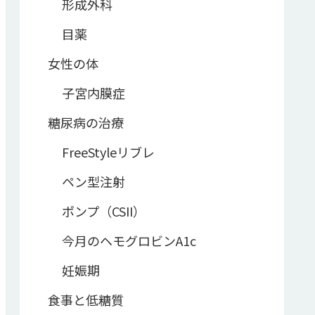
形成外科
目薬
女性の体
子宮内膜症
糖尿病の治療
FreeStyleリブレ
ペン型注射
ポンプ（CSII）
今月のヘモグロビンA1c
妊娠期
食事と低糖質