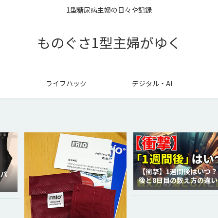
1型糖尿病主婦の日々や記録
ものぐさ1型主婦がゆく
ライフハック
デジタル・AI
【衝撃】1週間後はいつ？
ラパ
後と8日目の数え方の違い
徹底解説！