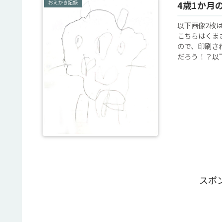
おえかき記録
4歳1か月
以下画像2枚
こちらはくま
ので、印刷さ
だろう！？以下
スポ