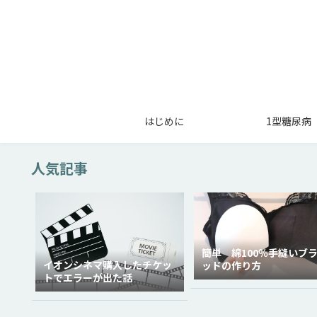
はじめに
1型糖尿病
人気記事
簡単 綿100％手縫いブ
イオンシネマ購入したチケッ
ッドの作り方
トでエラーが出た話