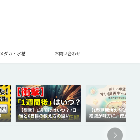
メダカ・水槽
お問い合わせ
遭遇
【衝撃】1週間後はいつ？7日
【1型糖尿病の希望】自分
ワー
後と8日目の数え方の違いを
細胞が味方に。徳島大の
徹底解説！
代再生医療