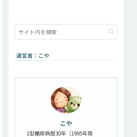
運営者：こや
こや
1型糖尿病歴30年（1995年発