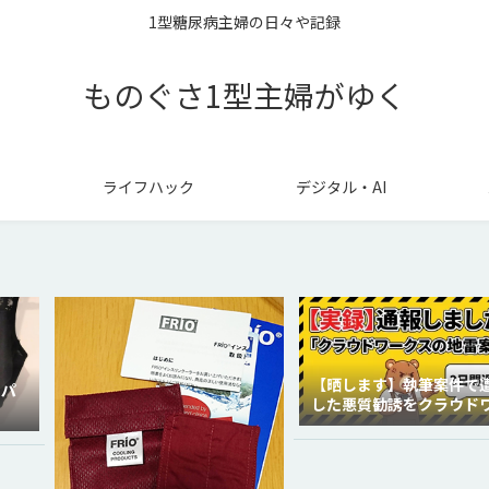
1型糖尿病主婦の日々や記録
ものぐさ1型主婦がゆく
ライフハック
デジタル・AI
【晒します】執筆案件で
ラパ
した悪質勧誘をクラウド
クスに通報しました。