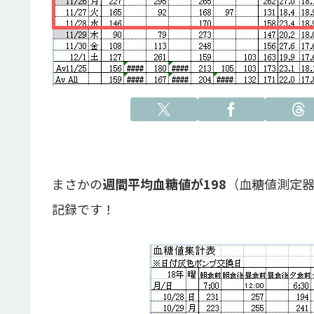
まさかの
週間平均血糖値が198
（血糖値測定
記録です！