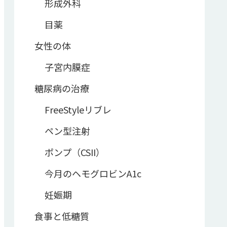
形成外科
目薬
女性の体
子宮内膜症
糖尿病の治療
FreeStyleリブレ
ペン型注射
ポンプ（CSII）
今月のヘモグロビンA1c
妊娠期
食事と低糖質