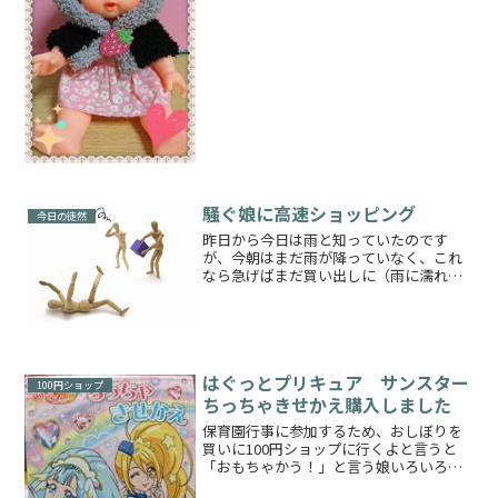
ら、砂場に行くならメルちゃんもピヨち
ゃんも置いて行って！と一応...
騒ぐ娘に高速ショッピング
今日の徒然
昨日から今日は雨と知っていたのです
が、今朝はまだ雨が降っていなく、これ
なら急げばまだ買い出しに（雨に濡れず
に）行ける！と思ったので早速朝の家事
を中途半端に終えて、娘はベビーカーに
乗せて出かけました外に出てみると雲は
あるけれどまだまだ雨が降る...
はぐっとプリキュア サンスター
100円ショップ
ちっちゃきせかえ購入しました
保育園行事に参加するため、おしぼりを
買いに100円ショップに行くよと言うと
「おもちゃかう！」と言う娘いろいろ吟
味したあと「やっぱりプリキュアがい