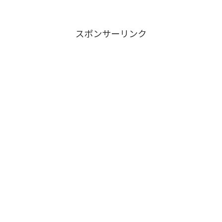
に驚きました😅経過を見るのは年単位と
はお聞きしていたのでこ...
スポンサーリンク