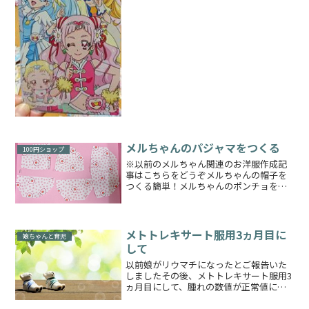
い！」なんだそうで……サンスターのち
っちゃきせかえがありましたまだこうい
う紙のきせかえが売ってい...
メルちゃんのパジャマをつくる
100円ショップ
※以前のメルちゃん関連のお洋服作成記
事はこちらをどうぞメルちゃんの帽子を
つくる簡単！メルちゃんのポンチョをつ
くる～初心者のお裁縫～簡単！メルちゃ
んのタイツ作り方メルちゃんのかぼちゃ
パンツをつくるまさかこれを作成するに
まで至るとは思いませんで...
メトトレキサート服用3ヵ月目に
娘ちゃんと育児
して
以前娘がリウマチになったとご報告いた
しましたその後、メトトレキサート服用3
ヵ月目にして、腫れの数値が正常値に戻
りましたまさかそこまで薬がよく効くと
は思いませんでした私はこの結果に非常