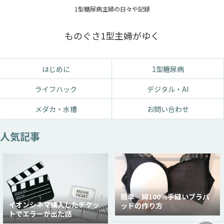
1型糖尿病主婦の日々や記録
ものぐさ1型主婦がゆく
はじめに
1型糖尿病
ライフハック
デジタル・AI
メダカ・水槽
お問い合わせ
人気記事
簡単 綿100％手縫いブラパ
イオンシネマ購入したチケッ
ッドの作り方
トでエラーが出た話