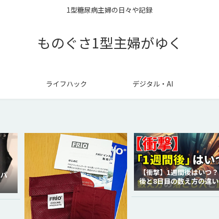
1型糖尿病主婦の日々や記録
ものぐさ1型主婦がゆく
ライフハック
デジタル・AI
【衝撃】1週間後はいつ？
ラパ
後と8日目の数え方の違い
徹底解説！