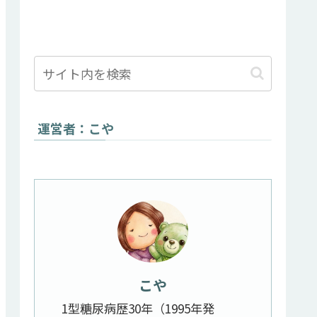
運営者：こや
こや
1型糖尿病歴30年（1995年発