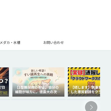
メダカ・水槽
お問い合わせ
7日
【1型糖尿病の希望】自分の
【晒します】執筆案件で
を
細胞が味方に。徳島大の次世
した悪質勧誘をクラウド
代再生医療
クスに通報しました。