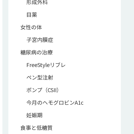
形成外科
目薬
女性の体
子宮内膜症
糖尿病の治療
FreeStyleリブレ
ペン型注射
ポンプ（CSII）
今月のヘモグロビンA1c
妊娠期
食事と低糖質