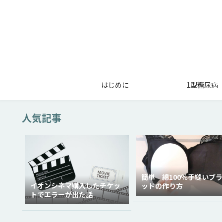
はじめに
1型糖尿病
人気記事
簡単 綿100％手縫いブ
イオンシネマ購入したチケッ
ッドの作り方
トでエラーが出た話