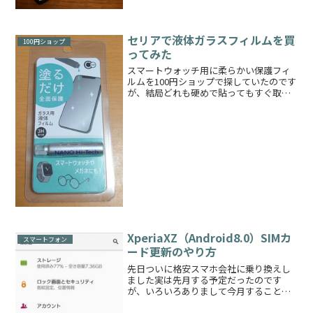
したむしろどんどん機種が売れていき、
高値のものが残っていくという事態
に……😓時...
セリアで液体ガラスフィルムを買
100円ショップ
ってみた
スマートウォッチ用に柔らかい保護フィ
ルムを100円ショップで探していたのです
が、結局どれも硬めで貼ってもすぐ取れ
てしまうので悩んでいたところなんと塗
るガラスフィルムというものをセリアで
発見いたしました！私は塗って保護する
というガラスフィルム...
XperiaXZ（Android8.0）SIMカ
スマートフォン
ード更新のやり方
先日ついに格安スマホ会社に乗り換えし
ました実は先月する予定だったのです
が、いろいろありまして今月することに
なりましたその話は今回は置いておい