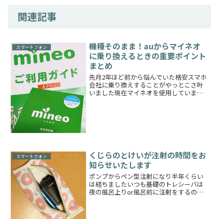
関連記事
機種そのまま！auからマイネオ
スマートフォン
に乗り換えるときの重要ポイント
まとめ
先月2年ほど前から悩んでいた格安スマホ
会社に乗り換えすることがやっとこさ叶
いました現在マイネオを使用しています
数日使用した感想外でのネット使用はあ
まりしないのですが、大阪市内使ってみ
たところ多少は通信速度が遅いかなとい
うくらいで慣れたらあま...
くじらのとけいが注射の時間をお
スマートフォン
知らせいたします
ポンプからペン型注射になり半年くらい
は経ちましたいつも基礎のトレシーバは
夜の風呂上りor風呂前に注射をするので
すがうっかり忘れてしまいそうだったの
で、最初のうちにアラームを設定いたし
ました一応21時（夜9時）には打つという