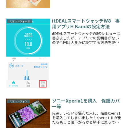
ことを決めておりま...
itDEALスマートウォッチW8 専
スマートウォッチ
用アプリH Bandの設定方法
itDEALスマートウォッチW8のレビューは
書きましたが、アプリでの説明書がない
ので今回は大まかに設定する方法を説明
していきたいと思います※H Bandのアプ
リをまだダウンロードしていない方はこ
ちらからAndroid端末の場合：Google...
ソニーXperia1を購入 保護カバ
スマートフォン
ー等
先週、いろいろ悩んだ末に、結局Xperia1
を購入してしまいました！Xperia1 Ⅱが出
たらもっと値下がるかと勝手に思ってお
りましたが、そんなことはありませんで