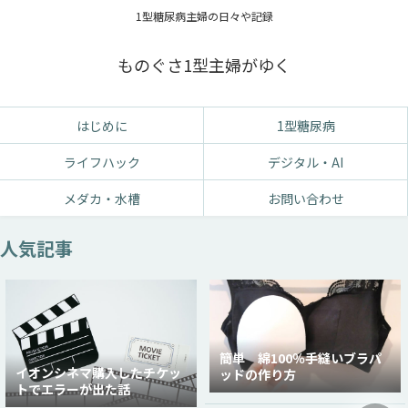
1型糖尿病主婦の日々や記録
ものぐさ1型主婦がゆく
はじめに
1型糖尿病
ライフハック
デジタル・AI
メダカ・水槽
お問い合わせ
人気記事
簡単 綿100％手縫いブラパ
イオンシネマ購入したチケッ
ッドの作り方
トでエラーが出た話