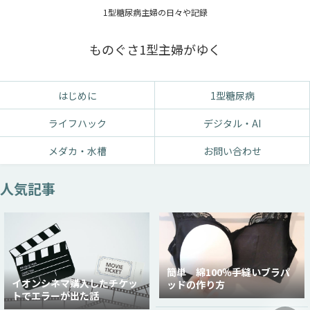
1型糖尿病主婦の日々や記録
ものぐさ1型主婦がゆく
はじめに
1型糖尿病
ライフハック
デジタル・AI
メダカ・水槽
お問い合わせ
人気記事
簡単 綿100％手縫いブラパ
イオンシネマ購入したチケッ
ッドの作り方
トでエラーが出た話