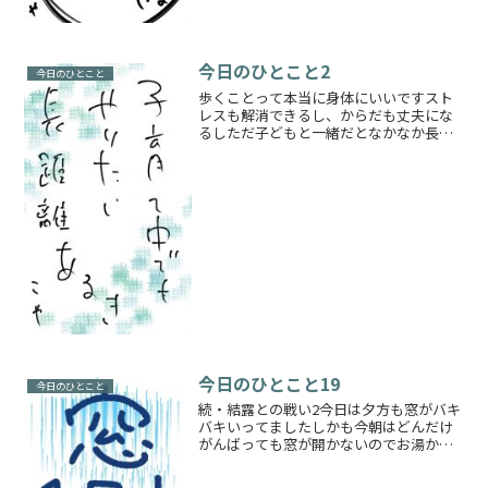
今日のひとこと2
今日のひとこと
歩くことって本当に身体にいいですスト
レスも解消できるし、からだも丈夫にな
るしただ子どもと一緒だとなかなか長距
離を歩くことは難しいです子どもがベビ
ーの時期はベビーカーに乗せていればい
いのでしょうけど、歩けるようになって
きたら自分で歩き回りたい...
今日のひとこと19
今日のひとこと
続・結露との戦い2今日は夕方も窓がバキ
バキいってましたしかも今朝はどんだけ
がんばっても窓が開かないのでお湯かけ
ましたうちの家は結露ができまくるのは
構造上仕方ないと思っているのでこれ以