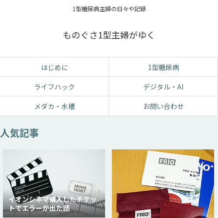
1型糖尿病主婦の日々や記録
ものぐさ1型主婦がゆく
はじめに
1型糖尿病
ライフハック
デジタル・AI
メダカ・水槽
お問い合わせ
人気記事
イオンシネマ購入したチケッ
トでエラーが出た話