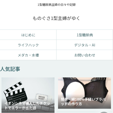
1型糖尿病主婦の日々や記録
ものぐさ1型主婦がゆく
はじめに
1型糖尿病
ライフハック
デジタル・AI
メダカ・水槽
お問い合わせ
人気記事
簡単 綿100％手縫いブラパ
イオンシネマ購入したチケッ
ッドの作り方
トでエラーが出た話