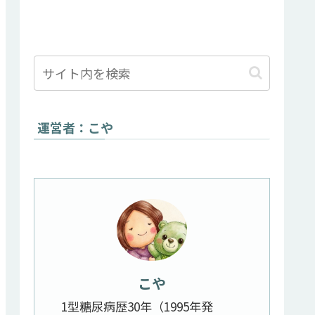
運営者：こや
こや
1型糖尿病歴30年（1995年発