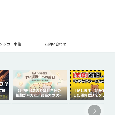
メダカ・水槽
お問い合わせ
7日
【1型糖尿病の希望】自分の
【晒します】執筆案件で
を
細胞が味方に。徳島大の次世
した悪質勧誘をクラウド
代再生医療
クスに通報しました。