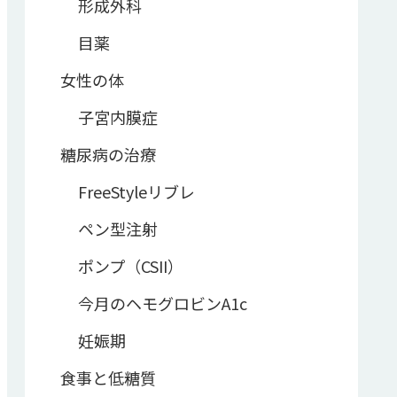
形成外科
目薬
女性の体
子宮内膜症
糖尿病の治療
FreeStyleリブレ
ペン型注射
ポンプ（CSII）
今月のヘモグロビンA1c
妊娠期
食事と低糖質