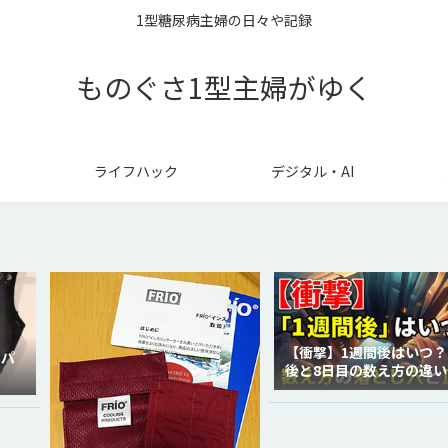
1型糖尿病主婦の日々や記録
ものぐさ1型主婦がゆく
ライフハック
デジタル・AI
【衝撃】1週間後はいつ？
ラパ
後と8日目の数え方の違い
徹底解説！