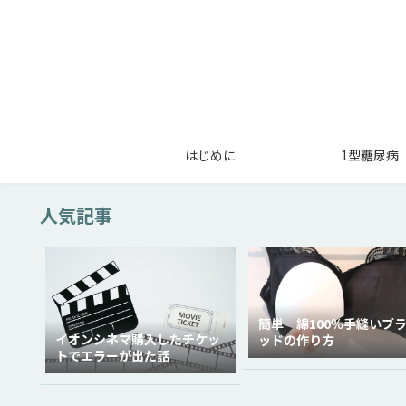
はじめに
1型糖尿病
人気記事
簡単 綿100％手縫いブ
イオンシネマ購入したチケッ
ッドの作り方
トでエラーが出た話