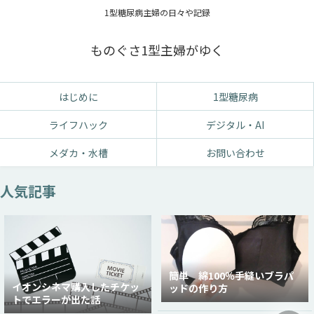
1型糖尿病主婦の日々や記録
ものぐさ1型主婦がゆく
はじめに
1型糖尿病
ライフハック
デジタル・AI
メダカ・水槽
お問い合わせ
人気記事
簡単 綿100％手縫いブラパ
イオンシネマ購入したチケッ
ッドの作り方
トでエラーが出た話