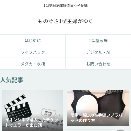
1型糖尿病主婦の日々や記録
ものぐさ1型主婦がゆく
はじめに
1型糖尿病
ライフハック
デジタル・AI
メダカ・水槽
お問い合わせ
人気記事
簡単 綿100％手縫いブラパ
イオンシネマ購入したチケッ
ッドの作り方
トでエラーが出た話