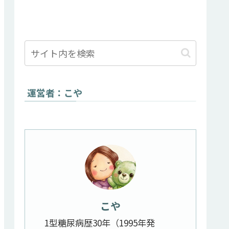
運営者：こや
こや
1型糖尿病歴30年（1995年発