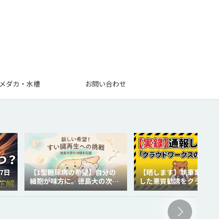
メダカ・水槽
お問い合わせ
7日
【1型糖尿病の希望】自分の
【晒します】執筆案件で
を
細胞が味方に。徳島大の次世
した悪質勧誘をクラウド
代再生医療
クスに通報しました。