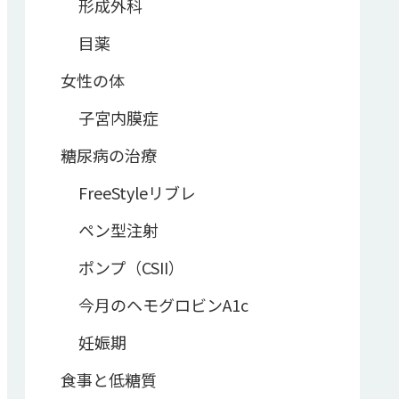
形成外科
目薬
女性の体
子宮内膜症
糖尿病の治療
FreeStyleリブレ
ペン型注射
ポンプ（CSII）
今月のヘモグロビンA1c
妊娠期
食事と低糖質