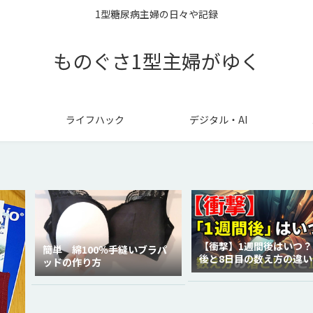
1型糖尿病主婦の日々や記録
ものぐさ1型主婦がゆく
ライフハック
デジタル・AI
【衝撃】1週間後はいつ？
簡単 綿100％手縫いブラパ
後と8日目の数え方の違い
ッドの作り方
徹底解説！