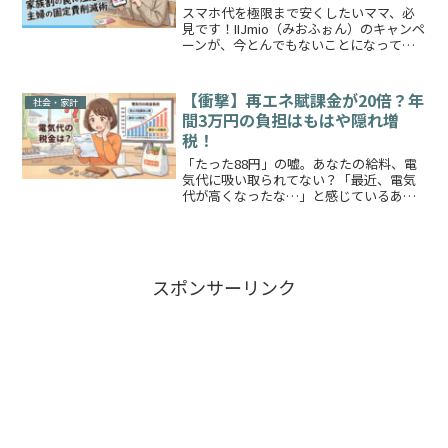
スマホ代を極限まで安くしたいママ、必
見です！IIJmio（みおふぉん）のキャンペ
ーンが、今とんでもないことになってい
ます。なんと15GBプランが25GBに増量さ
れ、月額も大幅割引の「神コスパ」状態
です。今なら「10分話し放題」も0円！
【衝撃】再エネ賦課金が20倍？年
社会・家計
後悔...
間3万円の負担はもはや隠れ増
税！
「たった88円」の嘘。あなたの給料、電
気代に吸い取られてない？「最近、電気
代が高くなったな…」と感じているあな
た、その原因は冷暖房の使いすぎだけで
はありません。実は2026年5月からさらに
単価が上がり、毎月の明細にこっそり紛
れ込んでいる「再...
スポンサーリンク