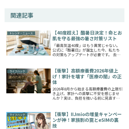
関連記事
【40度超え】酷暑日決定！命とお
トレンド・ニュース
肌を守る最強の暑さ対策リスト
「最高気温40度」はもう異常じゃない。
公式に『酷暑日』が誕生した今、私たち
の対策もアップデートが必要です。 去年
の兵庫県の殺人的な暑さを覚えています
か？「うちは大丈夫」が通用しない夏が
来ます。我が家はベランダのビオトープ
【衝撃】高額療養費2026年値上
ライフハック
の水温が36℃いきま...
げ！家計を壊す「医療の闇」の正
体
2026年8月から始まる高額療養費の上限引
き上げ。家計への直撃に不安を感じませ
んか？実は、負担を強いる前に見直すべ
き「医療の闇」があります。現場のリア
ルと私の本音から、本当の解決策を考え
ます。1. 高額療養費の値上げ。家計への
【衝撃】IIJmioの増量キャンペー
ライフハック
負担増の前に「...
ンが神！家族割の罠とeSIMの裏
技