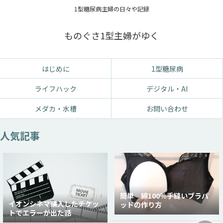
1型糖尿病主婦の日々や記録
ものぐさ1型主婦がゆく
はじめに
1型糖尿病
ライフハック
デジタル・AI
メダカ・水槽
お問い合わせ
人気記事
簡単 綿100％手縫いブラパ
イオンシネマ購入したチケッ
ッドの作り方
トでエラーが出た話