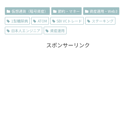
仮想通貨（暗号資産）
節約・マネー
資産運用・Web3
1型糖尿病
ATOM
SBI VCトレード
ステーキング
日本人エンジニア
資産運用
スポンサーリンク